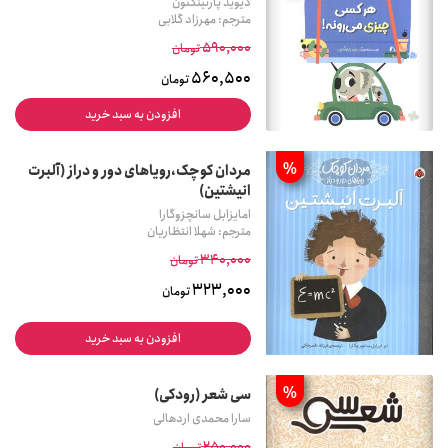
دیوید پارتینگتون
مترجم: مهرزاد گلابی
590,000
تومان
560,500
تومان
افزودن به سبد خرید
%
مردان کوچک،رویاهای دور و دراز (آلبرت
انیشتین)
امایزابل سانچزوگارا
مترجم: شهلا انتظاریان
340,000
تومان
323,000
تومان
افزودن به سبد خرید
%
سی شعر (رودکی)
سارا محمدی اردهالی
250,000
تومان