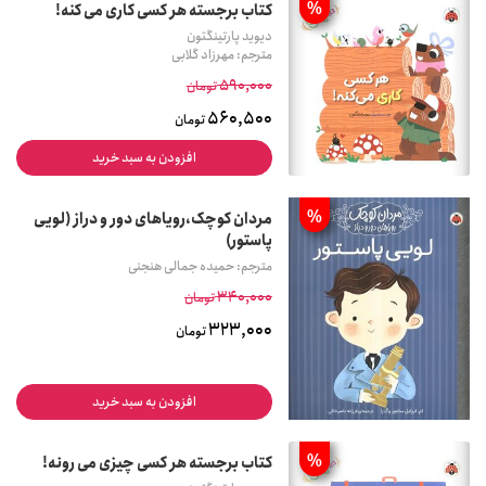
%
کتاب برجسته هر کسی کاری می کنه!
دیوید پارتینگتون
مترجم: مهرزاد گلابی
590,000
تومان
560,500
تومان
افزودن به سبد خرید
%
مردان کوچک،رویاهای دور و دراز (لویی
پاستور)
مترجم: حمیده جمالی هنجنی
340,000
تومان
323,000
تومان
افزودن به سبد خرید
%
کتاب برجسته هر کسی چیزی می رونه!