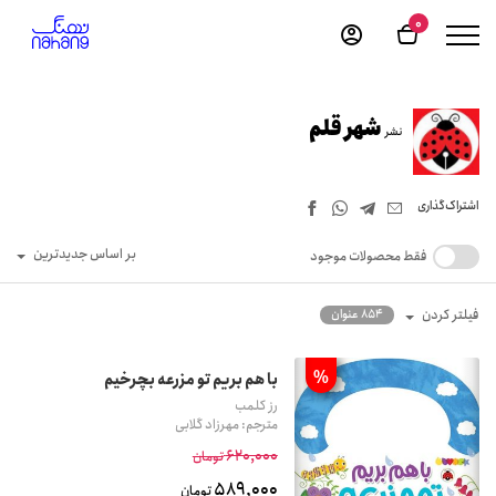
0
شهر قلم
نشر
اشتراک‌گذاری
بر اساس جدیدترین
فقط محصولات موجود
فیلتر کردن
854 عنوان
%
با هم بریم تو مزرعه بچرخیم
رز کلمب
مترجم: مهرزاد گلابی
620,000
تومان
589,000
تومان