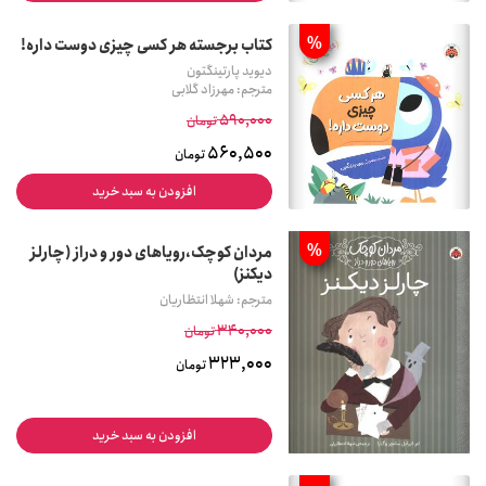
%
کتاب برجسته هر کسی چیزی دوست داره!
دیوید پارتینگتون
مترجم: مهرزاد گلابی
590,000
تومان
560,500
تومان
افزودن به سبد خرید
%
مردان کوچک،رویاهای دور و دراز (چارلز
دیکنز)
مترجم: شهلا انتظاریان
340,000
تومان
323,000
تومان
افزودن به سبد خرید