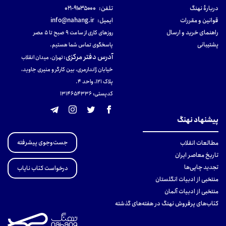
دربارهٔ نهنگ
تلفن:
۹۱۰۳۵۰۰۰-۰۲۱
قوانین و مقررات
ایمیل:
info@nahang.ir
راهنمای خرید و ارسال
روزهای کاری از ساعت ۹ صبح تا ۵ عصر
پشتیبانی
پاسخگوی تماس شما هستیم.
آدرس دفتر مرکزی
:
تهران، میدان انقلاب
خیابان ژاندارمری، بین کارگر و منیری جاوید،
پلاک 121، واحد ۴.
کدپستی: 131465433۶
پیشنهاد نهنگ
جست‌وجوی پیشرفته
مطالعات انقلاب
تاریخ معاصر ایران
تجدید چاپی‌ها
درخواست کتاب نایاب
منتخبی از ادبیات انگلستان
منتخبی از ادبیات آلمان
کتاب‌های پرفروش نهنگ در هفته‌های گذشته