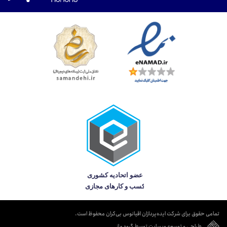
تمامی حقوق برای شرکت ایده‌پردازان اقیانوس بی‌کران محفوظ است.
طراحی و توسعه وبسایت توسط گروه ماز