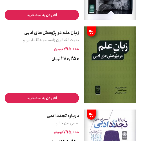
افزودن به سبد خرید
%
زبان علم در پژوهش های ادبی
نعمت الله ایران زاده، سمیه آقابابایی و
295,000
تومان
280,250
تومان
افزودن به سبد خرید
%
درباره تجدد ادبی
عیسی امن خانی
795,000
تومان