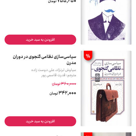
755,250
تومان
افزودن به سبد خرید
%
سیاسی‌سازی نظامی گنجوی در دوران
مدرن
سیاوش لرنژاد، علی دوست زاده
مترجم: قدرت قاسمی پور
360,000
تومان
342,000
تومان
افزودن به سبد خرید