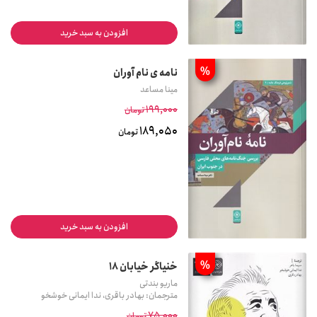
افزودن به سبد خرید
%
نامه ی نام آوران
مینا مساعد
199,000
تومان
189,050
تومان
افزودن به سبد خرید
%
خنیاگر خیابان 18
ماریو بندتی
مترجمان: بهادر باقری، ندا ایمانی خوشخو
75,000
تومان