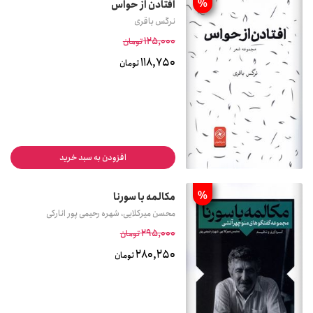
%
افتادن از حواس
نرگس باقری
125,000
تومان
118,750
تومان
افزودن به سبد خرید
%
مکالمه با سورنا
محسن میرکلایی، شهره رحیمی پور انارکی
295,000
تومان
280,250
تومان