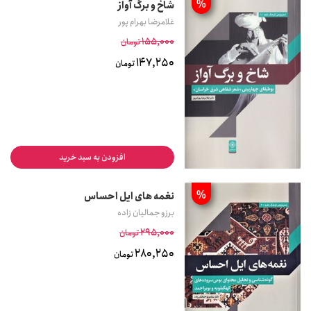
%
شاخ و برگ آواز
غلامرضا بهرام پور
155,000
تومان
147,250
تومان
افزودن به سبد خرید
%
نغمه های ایل احساس
برزو جمالیان زاده
295,000
تومان
280,250
تومان