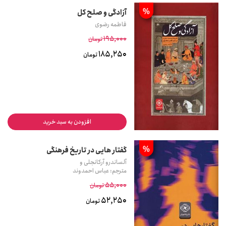
%
آزادگی و صلح کل
فاطمه رضوی
195,000
تومان
185,250
تومان
افزودن به سبد خرید
%
گفتار هایی در تاریخ فرهنگی
آلساندرو آرکانجلی و
مترجم: عباس احمدوند
55,000
تومان
52,250
تومان