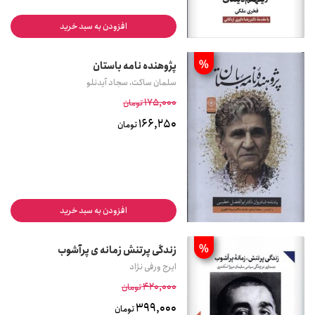
افزودن به سبد خرید
%
پژوهنده نامه باستان
سلمان ساکت، سجاد آیدنلو
175,000
تومان
166,250
تومان
افزودن به سبد خرید
%
زندگی پرتنش زمانه ی پرآشوب
ایرج ورفی نژاد
420,000
تومان
399,000
تومان