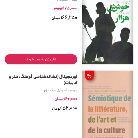
175,000
تومان
166,250
تومان
افزودن به سبد خرید
%
اوریجینال (نشانه‌شناسی فرهنگ، هنر و
ادبیات)
مرضیه اطهاری نیک عزم
160,000
تومان
152,000
تومان