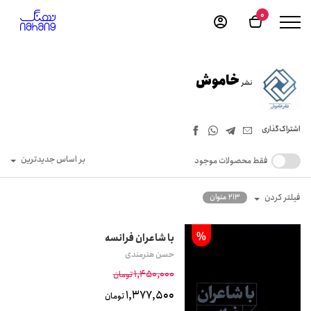
0
خاموش
نشر
اشتراک‌گذاری
بر اساس جدیدترین
فقط محصولات موجود
فیلتر کردن
213 عنوان
%
با شاعران فرانسه
حسن هنرمندی
1,450,000
تومان
1,377,500
تومان