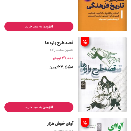
افزودن به سبد خرید
%
قصه طرح واره ها
حسین محمدزاده
29,000
تومان
27,550
تومان
افزودن به سبد خرید
%
آوای خوش هزار
مهدی سعیدی