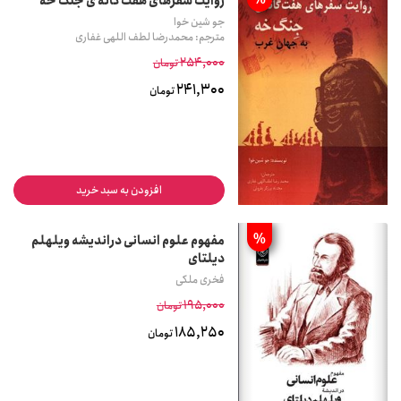
%
روایت سفرهای هفت گانه ی جنگ خه
جو شین خوا
مترجم: محمدرضا لطف اللهی غفاری
254,000
تومان
241,300
تومان
افزودن به سبد خرید
%
مفهوم علوم انسانی دراندیشه ویلهلم
دیلتای
فخری ملکی
195,000
تومان
185,250
تومان