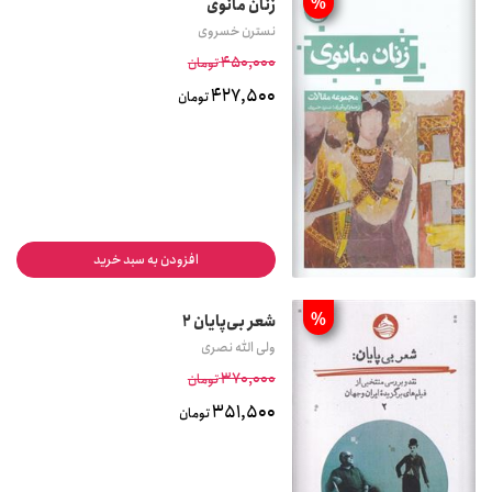
%
زنان مانوی
نسترن خسروی
450,000
تومان
427,500
تومان
افزودن به سبد خرید
%
شعر بی‌پایان 2
ولی الله نصری
370,000
تومان
351,500
تومان