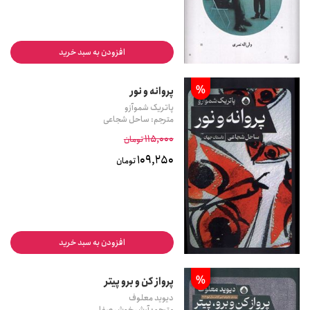
افزودن به سبد خرید
%
پروانه و نور
پاتریک شموآزو
مترجم: ساحل شجاعی
115,000
تومان
109,250
تومان
افزودن به سبد خرید
%
پرواز کن و برو پیتر
دیوید معلوف
مترجم: آرش خوش صفا