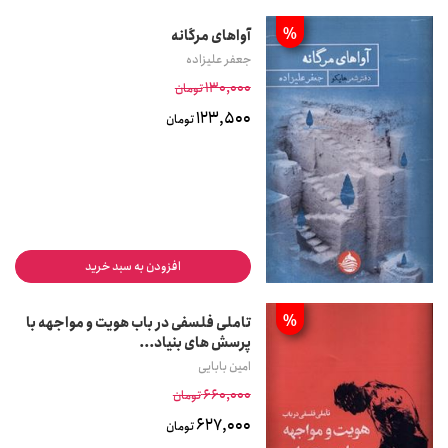
%
آواهای مرگانه
جعفر علیزاده
130,000
تومان
123,500
تومان
افزودن به سبد خرید
%
تاملی فلسفی در باب هویت و مواجهه با
پرسش های بنیاد...
امین بابایی
660,000
تومان
627,000
تومان