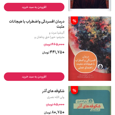
افزودن به سبد خرید
%
درمان افسردگی واضطراب با هیجانات
مثبت
آلیشیا مرت و
مترجم: حورا حق پناهان و
465,000
تومان
441,750
تومان
افزودن به سبد خرید
%
شکوفه های آذر
ولی الله نصری
85,000
تومان
80,750
تومان