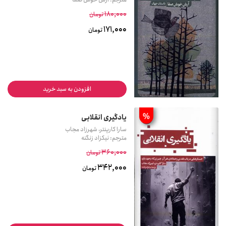
180,000
تومان
171,000
تومان
افزودن به سبد خرید
%
یادگیری انقلابی
سارا کارپنتر، شهرزاد مجاب
مترجم: نیکزاد زنگنه
360,000
تومان
342,000
تومان