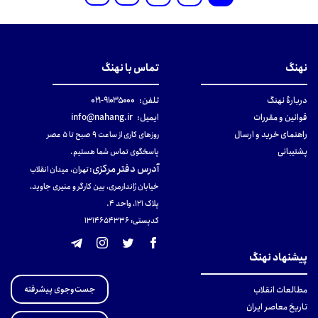
نهنگ
تماس با نهنگ
دربارهٔ نهنگ
تلفن:
۹۱۰۳۵۰۰۰-۰۲۱
قوانین و مقررات
ایمیل:
info@nahang.ir
راهنمای خرید و ارسال
روزهای کاری از ساعت ۹ صبح تا ۵ عصر
پشتیبانی
پاسخگوی تماس شما هستیم.
آدرس دفتر مرکزی
:
تهران، میدان انقلاب
خیابان ژاندارمری، بین کارگر و منیری جاوید،
پلاک 121، واحد ۴.
کدپستی: 131465433۶
پیشنهاد نهنگ
جست‌وجوی پیشرفته
مطالعات انقلاب
تاریخ معاصر ایران