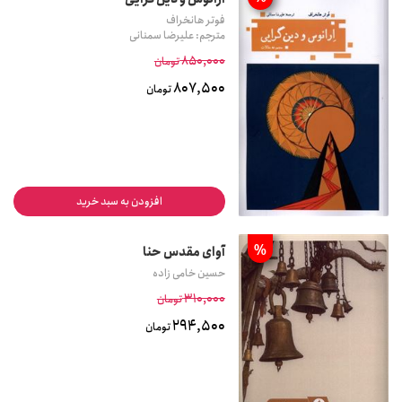
فوتر هانخراف
مترجم: علیرضا سمنانی
850,000
تومان
807,500
تومان
افزودن به سبد خرید
%
آوای مقدس حنا
حسین خامی زاده
310,000
تومان
294,500
تومان