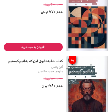
600,000
تومان
570,000
تومان
افزودن به سبد خرید
%
کتاب،علیه تابوی این که بدانیم کیستیم
آلن واتس
مترجم: حمید هاشمی
800,000
تومان
760,000
تومان