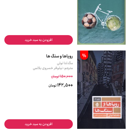
افزودن به سبد خرید
%
رویاها و سنگ ها
مگدلنا تولی
مترجم: نیلوفر خسروی بلالمی
150,000
تومان
142,500
تومان
افزودن به سبد خرید