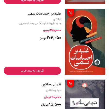
%
غلبه بر احساسات سمی
لیا گای
مترجمان: نظام هاشمی، ریحانه جباری
215,000
تومان
204,250
تومان
افزودن به سبد خرید
%
تنهایی ساکورا
مهدی کلانتری
90,000
تومان
85,500
تومان