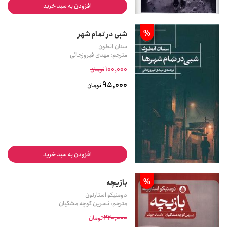
افزودن به سبد خرید
%
شبی در تمام شهر
سنان انطون
مترجم: مهدی فیروزجائی
100,000
تومان
95,000
تومان
افزودن به سبد خرید
%
بازیچه
دومنیکو استارنون
مترجم: نسرین کوچه مشکیان
220,000
تومان