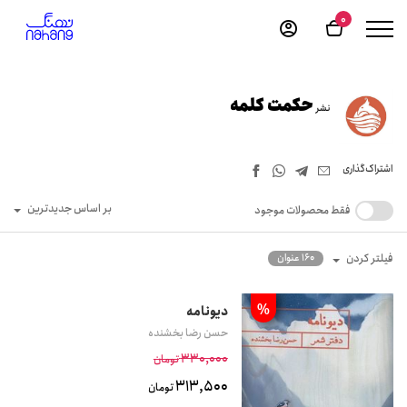
0
حکمت کلمه
نشر
اشتراک‌گذاری
بر اساس جدیدترین
فقط محصولات موجود
فیلتر کردن
160 عنوان
%
دیونامه
حسن رضا بخشنده
330,000
تومان
313,500
تومان