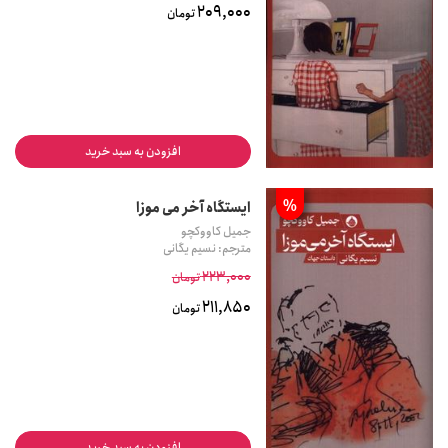
209,000
تومان
افزودن به سبد خرید
%
ایستگاه آخر می موزا
جمیل کاووکچو
مترجم: نسیم یگانی
223,000
تومان
211,850
تومان
افزودن به سبد خرید