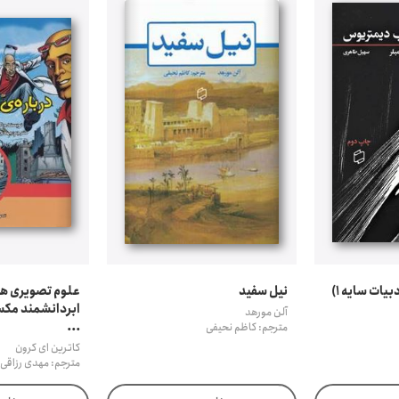
یات سایه 1)
نیل سفید
علوم تصویری همر
ابردانشمند مکس
آلن مورهد
...
مترجم: کاظم نحیفی
کاترین ای کرون
مترجم: مهدی رزاقی 