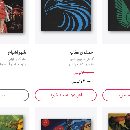
حمله ی عقاب
شهر اشباح
آنتونی هوروویتس
هایائو میازاکی
مترجم: گیتا گرکانی
مترجم: نیلوفر رحما
80,000
تومان
76,000
تومان
بد خرید
افزودن به سبد خرید
نام