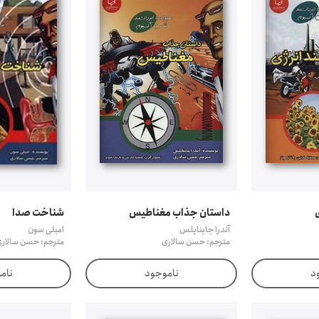
داستان جذاب مغناطیس
شناخت صدا
آندرا جایناپلس
امیلی سون
مترجم: حسن سالاری
مترجم: حسن سالار
د
ناموجود
نام