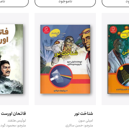
د
ناموجود
نام
شناخت نور
فاتحان اورست
امیلی سون
لوئیس هلفند
مترجم: حسن سالاری
مترجم: محمود گودر