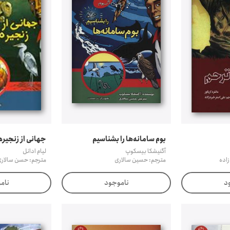
بوم سامانه‌ها را بشناسیم
جهانی از زنجیره
آگنیشکا بیسکوپ
لیام ادانل
زاده
مترجم: حسین سالاری
مترجم: حسن سالار
د
ناموجود
نام