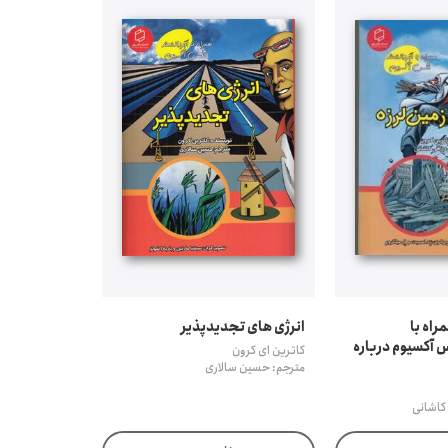
اه با
انرژی های تجدیدپذیر
 آکسیوم درباره
کاترین ای کرون
مترجم: حسین سالاری
کاشانی