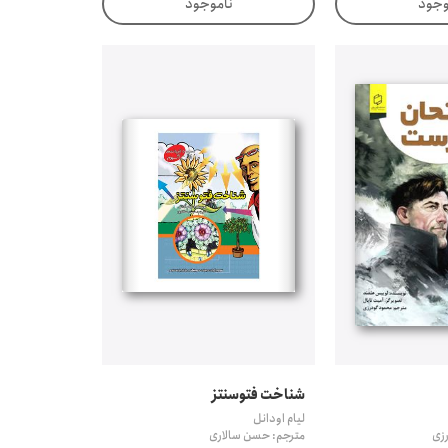
وجود
ناموجود
شناخت فتوسنتز
لیام اودانل
زی
مترجم: حسن سالاری