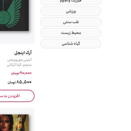
فیزیک ونجوم
ورزشی
طب سنتی
محیط زیست
گیاه شناسی
آرک اینجل
آنتونی هوروویتس
مترجم: گیتا گرکانی
90,000
تومان
85,500
تومان
افزودن به س