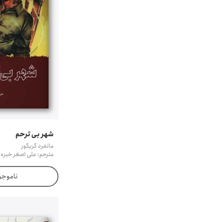
شهر بی ترحم
مانفرد گریگور
مترجم: علی اصغر خبره 
ناموجو