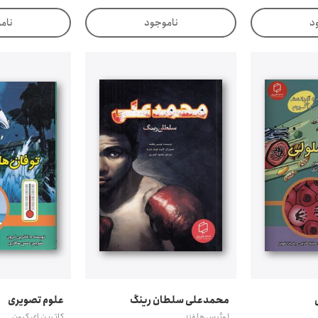
د
ناموجود
نام
محمدعلی سلطان رینگ
علوم تصویری
لوئیس هلفند
کاترین ای کرون