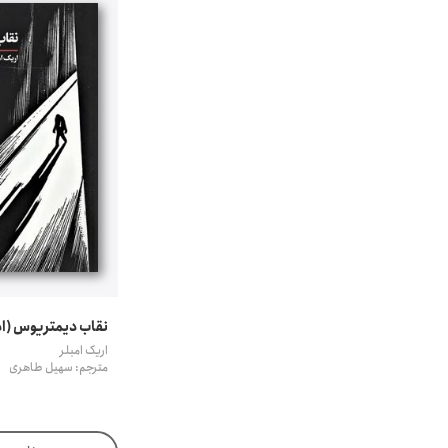
نقاب دیمتریوس (ادب
اریک امبلر
مترجم: سهیل طاهری