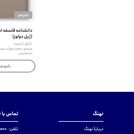
مترجم
(ژیل دولوز)
دانیل اسمیت
مترجم: محمدجواد سید
نشر ققنوس
ناموجو
نهنگ
تماس با 
دربارهٔ نهنگ
تلفن:
۰-۰۲۱