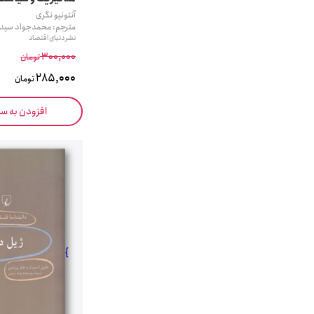
آنتونیو نگری
مترجم: محمدجواد سید
نشر دنیای اقتصاد
300,000
تومان
285,000
تومان
افزودن به س
}