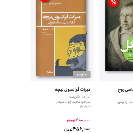
%
}
مترجم
اسی روح
میراث فرانسوی نیچه
آلن دی شریفت
 اردبیلی،
مترجم: محمدجواد سیدی
نشر نیماژ
480,000
تومان
456,000
تومان