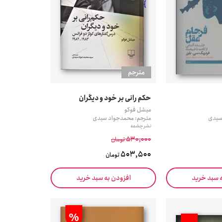
}
مترجم
حکم رانی بر خود و دیگران
میشل فوکو
سیدی
مترجم: محمدجواد سیدی
نشر چشمه
530,000
تومان
503,500
تومان
ه سبد خرید
افزودن به سبد خرید
%