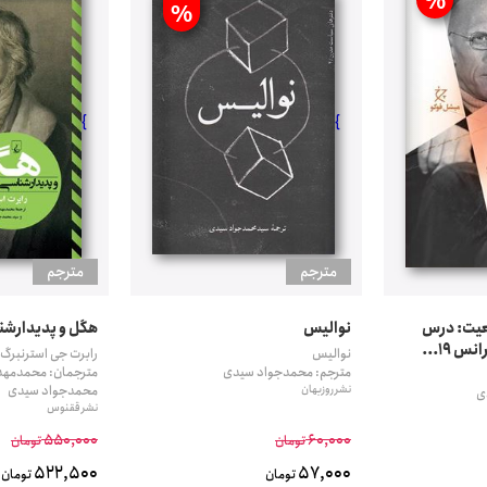
%
%
}
}
مترجم
مترجم
عیت: درس
نوالیس
هگل و پدیدارشن
 19...
نوالیس
رابرت جی استرنبرگ
مترجم: محمدجواد سیدی
مترجمان: محمدمهدی
نشر روزبهان
محمدجواد سیدی
ی
نشر ققنوس
550,000
60,000
تومان
تومان
522,500
57,000
تومان
تومان