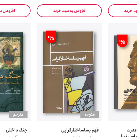
بد خرید
افزودن به سبد خرید
افزودن ب
%
%
}
}
مترجم
مترجم
قدرت
فهم پساساختارگرایی
جنگ داخلی
اسپینوزا