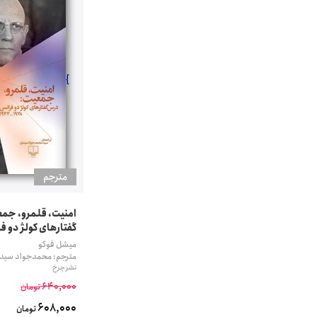
}
مترجم
امنیت، قلمرو، جم
گفتارهای کولژ دو فرانس
میشل فوکو
مترجم: محمدجواد سید
نشر چرخ
640,000
تومان
608,000
تومان