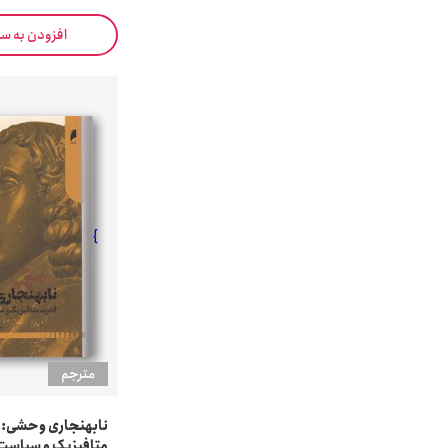
افزودن به س
}
مترجم
نابهنجاری وحشی: 
متافیزیک و سیاست 