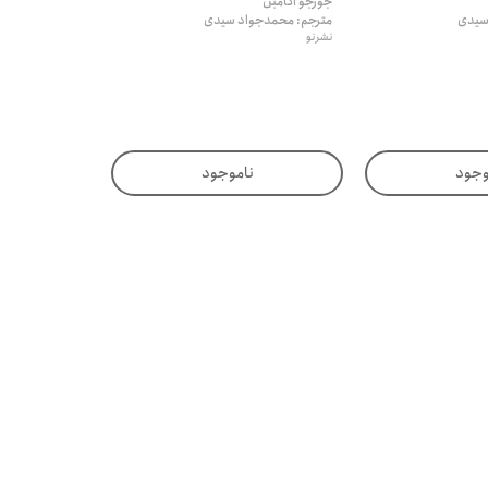
جورجو آگامبن
سیدی
مترجم: محمدجواد سیدی
نشر نو
وجود
ناموجود