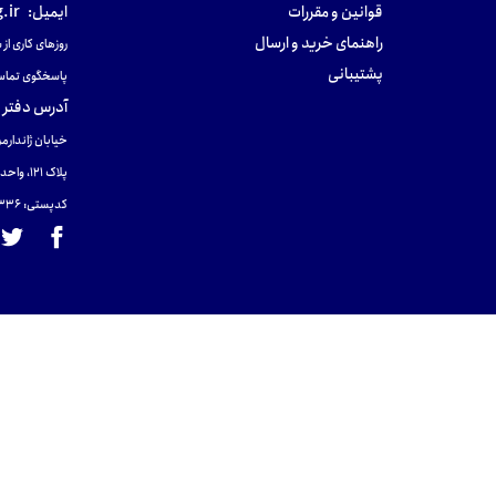
قوانین و مقررات
ایمیل:
.ir
راهنمای خرید و ارسال
روزهای کاری از ساعت ۹ صب
پشتیبانی
پاسخگوی تماس
آدرس دفتر 
خیابان ژاندارمر
پلاک 121، واحد ۴.
کدپستی: 131465433۶