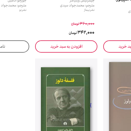
جیمزکیس ویلیامز
جورجو آگامبن
مترجم: محمدجواد سیدی
مترجم: محمدجواد 
نشر نیماژ
نشر نو
ی
360,000
تومان
342,000
تومان
بد خرید
افزودن به سبد خرید
نام
}