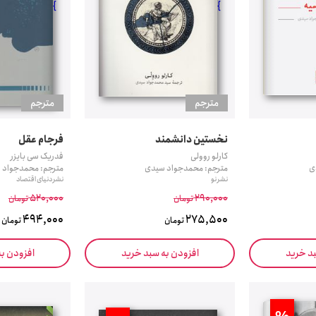
}
}
مترجم
مترجم
نخستین دانشمند
فرجام عقل
کارلو روولی
فدریک سی بایزر
ی
مترجم: محمدجواد سیدی
مترجم: محمدجواد 
نشر نو
نشر دنیای اقتصاد
520,000
290,000
تومان
تومان
494,000
275,500
تومان
تومان
بد خرید
افزودن به سبد خرید
افزودن ب