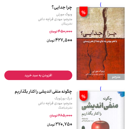
}
چرا جدایی؟
%
ویوک مورتی
مترجم: مهدی قراچه داغی
نشر پیکان
450,000
تومان
427,500
تومان
افزودن به سبد خرید
مترجم
}
چگونه منفی اندیشی را کنار بگذاریم
%
درک بورثویک
مترجم: مهدی قراچه داغی
نشر شباهنگ
285,000
تومان
270,750
تومان