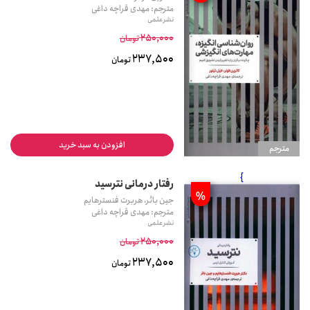
مترجم: مهدی قراچه داغی
نشر علمی
250,000
تومان
237,500
تومان
افزودن به سبد خرید
مترجم
}
رفتار درمانی نترسید
%
جین بائر، هربرت فنسترهایم
مترجم: مهدی قراچه داغی
نشر علمی
250,000
تومان
237,500
تومان