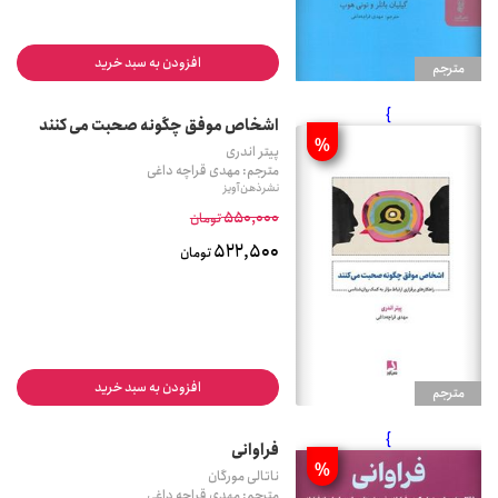
افزودن به سبد خرید
مترجم
}
اشخاص موفق چگونه صحبت می کنند
%
پیتر اندری
مترجم: مهدی قراچه داغی
نشر ذهن آویز
550,000
تومان
522,500
تومان
افزودن به سبد خرید
مترجم
}
فراوانی
%
ناتالی مورگان
مترجم: مهدی قراچه داغی