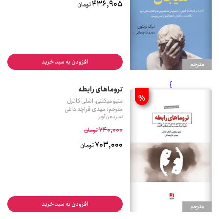
436,905
تومان
افزودن به سبد خرید
مترجم
}
تروماهای رابطه
%
متیو میکلتی، اشلی کاترل
مترجم: مهدی قراچه داغی
نشر ذهن آویز
740,000
تومان
703,000
تومان
افزودن به سبد خرید
مترجم