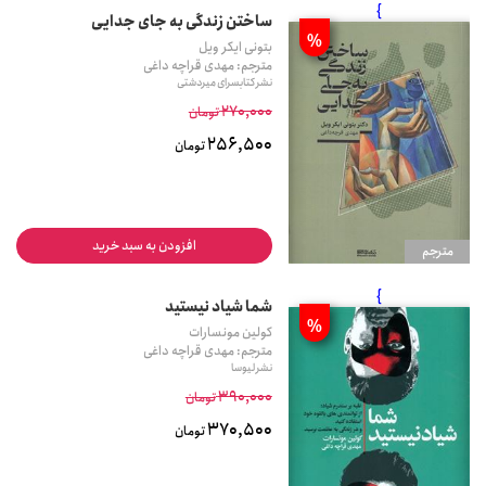
}
ساختن زندگی به جای جدایی
%
بتونی ایکر ویل
مترجم: مهدی قراچه داغی
نشر کتابسرای میردشتی
270,000
تومان
256,500
تومان
افزودن به سبد خرید
مترجم
}
شما شیاد نیستید
%
کولین مونسارات
مترجم: مهدی قراچه داغی
نشر لیوسا
390,000
تومان
370,500
تومان