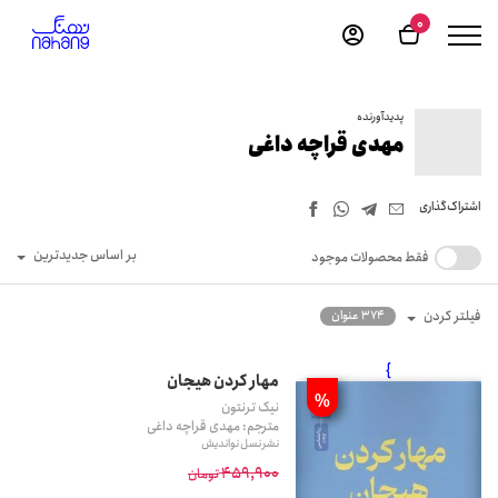
0
پدیدآورنده
مهدی قراچه داغی
اشتراک‌گذاری
بر اساس جدیدترین
فقط محصولات موجود
فیلتر کردن
374 عنوان
}
مهار کردن هیجان
%
نیک ترنتون
مترجم: مهدی قراچه داغی
نشر نسل نواندیش
459,900
تومان