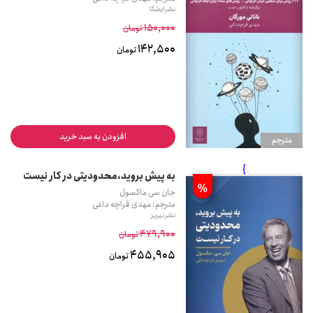
نشر ایشکا
150,000
تومان
142,500
تومان
افزودن به سبد خرید
مترجم
}
به پیش بروید،محدودیتی در کار نیست
%
جان سی ماکسول
مترجم: مهدی قراچه داغی
نشر نیریز
479,900
تومان
455,905
تومان