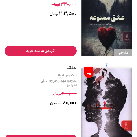
330,000
تومان
313,500
تومان
افزودن به سبد خرید
مترجم
}
حلقه
%
نیکولاس ایوانز
مترجم: مهدی قراچه داغی
نشر البرز
400,000
تومان
380,000
تومان