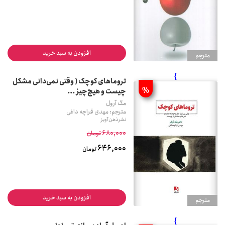
افزودن به سبد خرید
مترجم
}
تروماهای کوچک ( وقتی نمی‌دانی مشکل
%
چیست و هیچ‌چیز ...
مگ آرول
مترجم: مهدی قراچه داغی
نشر ذهن آویز
680,000
تومان
646,000
تومان
افزودن به سبد خرید
مترجم
}