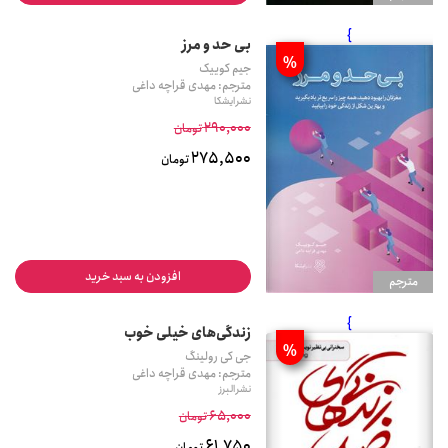
}
بی حد و مرز
%
جیم کوییک
مترجم: مهدی قراچه داغی
نشر ایشکا
290,000
تومان
275,500
تومان
افزودن به سبد خرید
مترجم
}
زندگی‌های خیلی خوب
%
جی کی رولینگ
مترجم: مهدی قراچه داغی
نشر البرز
65,000
تومان
61,750
تومان