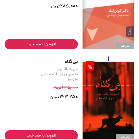
285,000
تومان
افزودن به سبد خرید
مترجم
}
بی گناه
%
دیوید بالداچی
مترجم: مهدی قراچه داغی
نشر البرز
235,000
تومان
223,250
تومان
افزودن به سبد خرید
مترجم