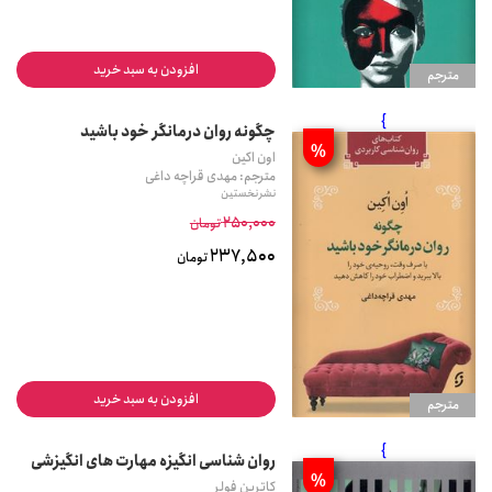
افزودن به سبد خرید
مترجم
}
چگونه روان درمانگر خود باشید
%
اون اکین
مترجم: مهدی قراچه داغی
نشر نخستین
250,000
تومان
237,500
تومان
افزودن به سبد خرید
مترجم
}
روان شناسی انگیزه مهارت های انگیزشی
%
کاترین فولر