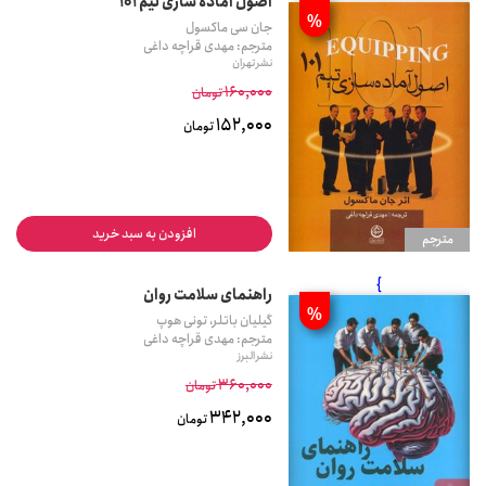
اصول آماده سازی تیم 101
%
جان سی ماکسول
مترجم: مهدی قراچه داغی
نشر تهران
160,000
تومان
152,000
تومان
افزودن به سبد خرید
مترجم
}
راهنمای سلامت روان
%
گیلیان باتلر، تونی هوپ
مترجم: مهدی قراچه داغی
نشر البرز
360,000
تومان
342,000
تومان