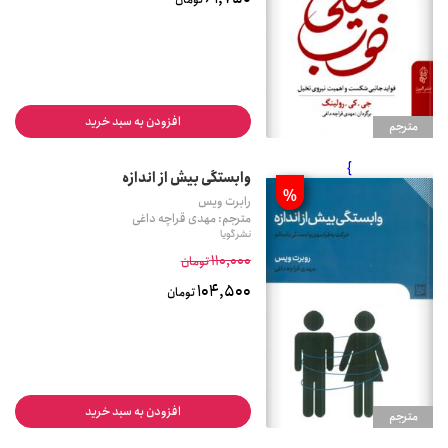
افزودن به سبد خرید
مترجم
}
وابستگی بیش از اندازه
%
رابرت ویس
مترجم: مهدی قراچه داغی
نشر گویا
110,000
تومان
104,500
تومان
افزودن به سبد خرید
مترجم