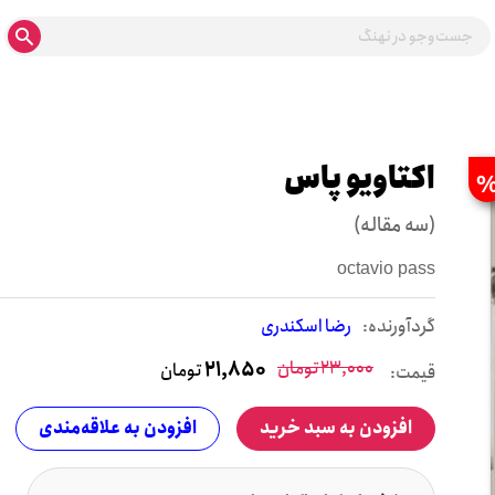
اکتاویو پاس
(سه مقاله)
octavio pass
گردآورنده:
رضا اسکندری
23,000
تومان
21,850
تومان
قیمت:
افزودن به سبد خرید
افزودن به علاقه‌مندی