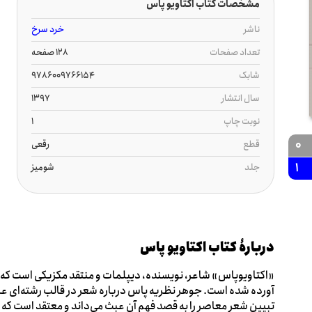
مشخصات کتاب اکتاویو پاس
ناشر
خرد سرخ
تعداد صفحات
128 صفحه
شابک
9786009766154
سال انتشار
1397
نوبت چاپ
1
0
قطع
رقعی
1
جلد
شومیز
دربارۀ کتاب اکتاویو پاس
«اکتاویوپاس» شاعر، نویسنده، دیپلمات و منتقد مکزیکی است که در
آورده شده است. جوهر نظریه پاس درباره شعر در قالب رشته‌ای عب
تبیین شعر معاصر را به قصد فهم آن عبث می‌داند و معتقد است که عش