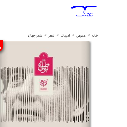
خانه
عمومی
ادبیات
شعر
شعر جهان
%