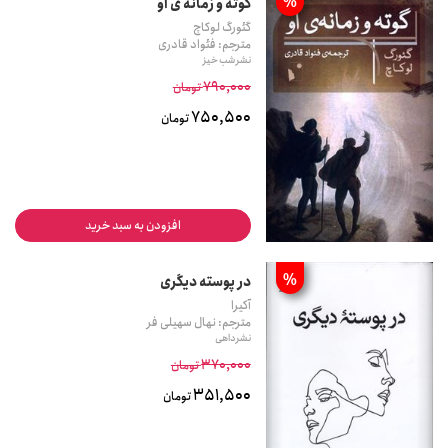
%
گوته و زمانه ی او
گئورگ لوکاچ
مترجم: فئواد قادری
نشر شب خیز
790,000
تومان
750,500
تومان
افزودن به سبد خرید
%
در پوسته دیگری
آکیرا
مترجم: نهال سهیلی فر
نشر داهی
370,000
تومان
351,500
تومان