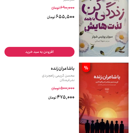
690,000
تومان
655,500
تومان
افزودن به سبد خرید
%
با‌شاعران‌زنده
محسن کریمی راهجردی
نشر فرهنگان
500,000
تومان
475,000
تومان