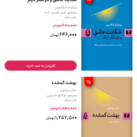
ویلیام شکسپیر
مترجم: امید طبیب زاده
نشر نیلوفر
680,000
تومان
646,000
تومان
افزودن به سبد خرید
%
بهشت گمشده
جان میلتون
مترجم: صالح حسینی
نشر نیلوفر
1,850,000
تومان
1,757,500
تومان