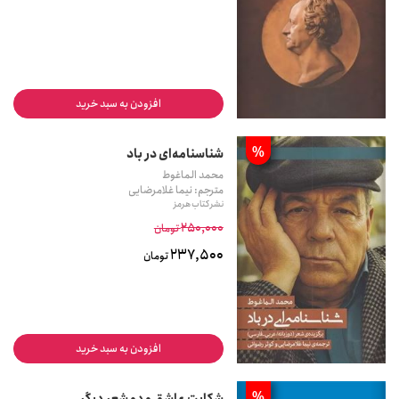
افزودن به سبد خرید
%
شناسنامه‌ای در باد
محمد الماغوط
مترجم: نیما غلامرضایی
نشر کتاب هرمز
250,000
تومان
237,500
تومان
افزودن به سبد خرید
%
شکایت عاشق و دو شعر دیگر