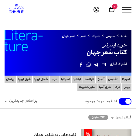
0
خانه
عمومی
ادبیات
شعر
شعر جهان
خرید اینترنتی
کتاب شعر جهان
اشتراک‌گذاری
امریکا
انگلیس
آلمان
فرانسه
ایتالیا
اسپانیا
عرب
شمال اروپا
شرق اروپا
پرتغال
روس
ترک
شرق آسیا
سایر کشورها
بر اساس جدیدترین
فقط محصولات موجود
فیلتر کردن
314 عنوان
%
نامه‌هایی به شاعر جوان