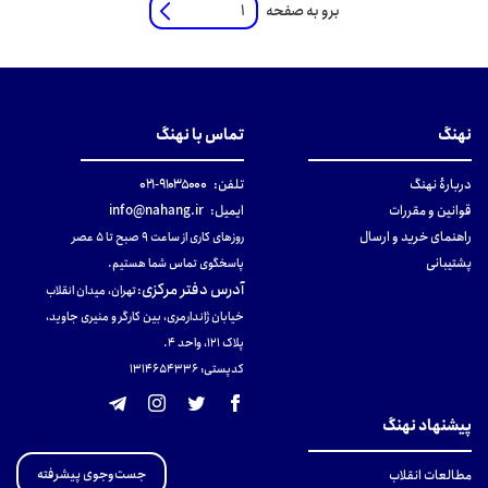
برو به صفحه
نهنگ
تماس با نهنگ
دربارهٔ نهنگ
تلفن:
۹۱۰۳۵۰۰۰-۰۲۱
قوانین و مقررات
ایمیل:
info@nahang.ir
راهنمای خرید و ارسال
روزهای کاری از ساعت ۹ صبح تا ۵ عصر
پشتیبانی
پاسخگوی تماس شما هستیم.
آدرس دفتر مرکزی
:
تهران، میدان انقلاب
خیابان ژاندارمری، بین کارگر و منیری جاوید،
پلاک 121، واحد ۴.
کدپستی: 131465433۶
پیشنهاد نهنگ
جست‌وجوی پیشرفته
مطالعات انقلاب