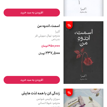
افزودن به سبد خرید
%
اسمت،اندوه من
آکیرا
مترجم: نهال سهیلی فر
نشر داهی
250,000
تومان
237,500
تومان
افزودن به سبد خرید
%
زندگی کن با همه لذت هایش
سوزان پالیس شوتس
مترجم: شهلا انسانی
نشر سمیر