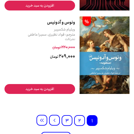
افزودن به سبد خرید
%
ونوس و آدونیس
ویلیام شکسپیر
مترجم: فواد نظیری، سمیرا عاطفی
نشر ثالث
220,000
تومان
209,000
تومان
افزودن به سبد خرید
3
2
1