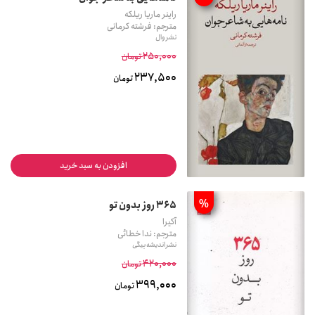
راینر ماریا ریلکه
مترجم: فرشته کرمانی
نشر وال
250,000
تومان
237,500
تومان
افزودن به سبد خرید
%
365 روز بدون تو
آکیرا
مترجم: ندا خطائی
نشر اندیشه بیگی
420,000
تومان
399,000
تومان