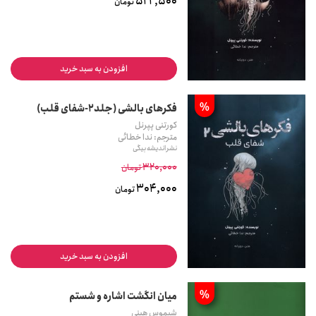
522,500
تومان
افزودن به سبد خرید
%
فکرهای بالشی (جلد2-شفای قلب)
کورتنی پپرنل
مترجم: ندا خطائی
نشر اندیشه بیگی
320,000
تومان
304,000
تومان
افزودن به سبد خرید
%
میان انگشت اشاره و شستم
شیموس هینی