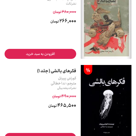
نشر ثالث
280,000
تومان
266,000
تومان
افزودن به سبد خرید
%
فکرهای بالشی (جلد 1)
کورتنی پپرنل
مترجم: ندا خطائی
نشر اندیشه بیگی
490,000
تومان
465,500
تومان