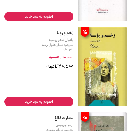
افزودن به سبد خرید
%
زخم و رویا
بانوان شعر روسیه
مترجم: ستار جلیل زاده
نشر عبارت
1,190,000
تومان
1,130,500
تومان
افزودن به سبد خرید
%
بشارت کلاغ
ازهر جرجیس
مترجم: عماد جعفری