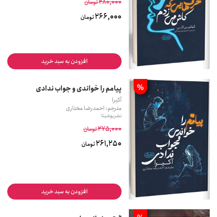
280,000
تومان
266,000
تومان
افزودن به سبد خرید
%
پیامم را خواندی و جواب ندادی
آکیرا
مترجم: احمدرضا مختاری
نشر یوشیتا
275,000
تومان
261,250
تومان
افزودن به سبد خرید