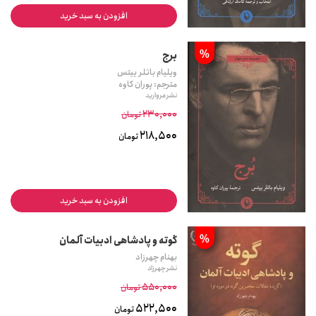
افزودن به سبد خرید
%
برج
ویلیام باتلر ییتس
مترجم: پوران کاوه
نشر مروارید
230,000
تومان
218,500
تومان
افزودن به سبد خرید
%
گوته و پادشاهی ادبیات آلمان
بهنام چهرزاد
نشر چهرزاد
550,000
تومان
522,500
تومان