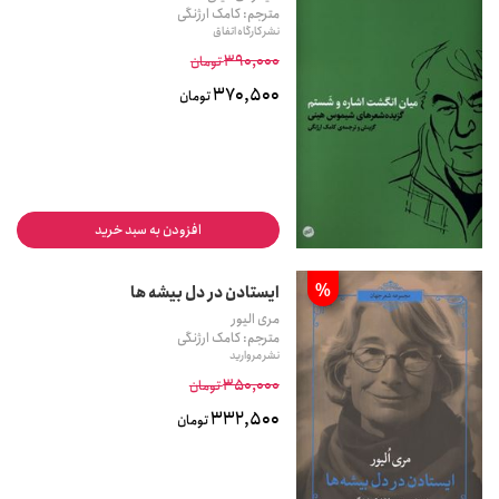
مترجم: کامک ارژنگی
نشر کارگاه اتفاق
390,000
تومان
370,500
تومان
افزودن به سبد خرید
%
ایستادن در دل بیشه ها
مری الیور
مترجم: کامک ارژنگی
نشر مروارید
350,000
تومان
332,500
تومان