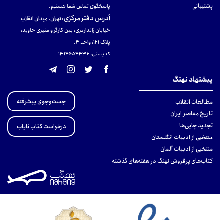
پشتیبانی
پاسخگوی تماس شما هستیم.
آدرس دفتر مرکزی
:
تهران، میدان انقلاب
خیابان ژاندارمری، بین کارگر و منیری جاوید،
پلاک 121، واحد ۴.
کدپستی: 131465433۶
پیشنهاد نهنگ
جست‌وجوی پیشرفته
مطالعات انقلاب
تاریخ معاصر ایران
تجدید چاپی‌ها
درخواست کتاب نایاب
منتخبی از ادبیات انگلستان
منتخبی از ادبیات آلمان
کتاب‌های پرفروش نهنگ در هفته‌های گذشته