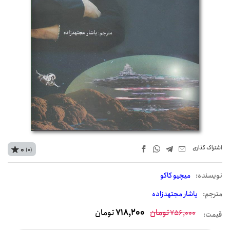
اشتراک‌ گذاری
0
(0)
نويسنده:
میچیو کاکو
مترجم:
یاشار مجتهدزاده
تومان
718,200
تومان
756,000
قیمت: