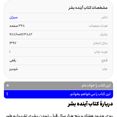
مشخصات کتاب آینده بشر
ناشر
سبزان
تعداد صفحات
368 صفحه
شابک
9786001173882
سال انتشار
1397
نوبت چاپ
1
قطع
رقعی
جلد
شومیز
0
این کتاب را خوانده‌ام.
1
این کتاب را می‌خواهم بخوانم.
دربارۀ کتاب آینده بشر
روزی حدود هفتاد و پنج هزار سال قبل، تمدن بشری تقریبا به طور