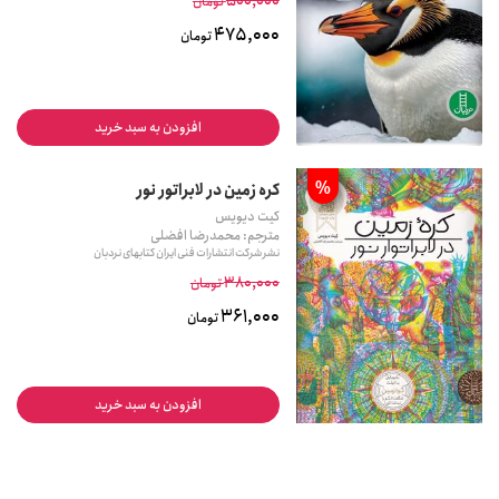
500,000
تومان
475,000
تومان
افزودن به سبد خرید
%
کره زمین در لابراتور نور
کیت دیویس
مترجم: محمدرضا افضلی
نشر شرکت انتشارات فنی ایران کتابهای نردبان
380,000
تومان
361,000
تومان
افزودن به سبد خرید