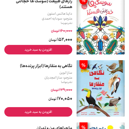
%
رازهای طبیعت (سوسک ها خجالتی
هستند)
داینا هاتس استون
مترجم: سودابه احمدی
نشر مهرسا
160,000
تومان
152,000
تومان
افزودن به سبد خرید
%
نگاهی به منقارها (ابزار پرنده‌ها)
سارا لوین
مترجم: سارا امجدیان
نشر مهاسا
179,000
تومان
170,050
تومان
افزودن به سبد خرید
%
ماجراهای من و تهران