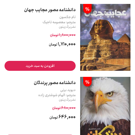
%
دانشنامه مصور عجایب جهان
تام جکسون
مترجم: معصومه تاجیک
نشر برگ زیتون
1,800,000
تومان
1,710,000
تومان
افزودن به سبد خرید
%
دانشنامه مصور پرندگان
دیوید برنی
مترجم: الهام شوشتری زاده
نشر برگ زیتون
680,000
تومان
646,000
تومان