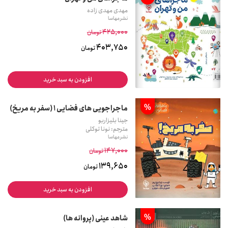
مهدی مهدی زاده
نشر مهاسا
425,000
تومان
403,750
تومان
افزودن به سبد خرید
%
ماجراجویی های فضایی 1 (سفر به مریخ)
جینا بلیزاربو
مترجم: نونا توکلی
نشر مهاسا
147,000
تومان
139,650
تومان
افزودن به سبد خرید
%
شاهد عینی (پروانه ها)