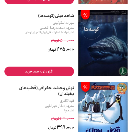
%
شاهد عینی (کوسه‌ها)
میراندا مکوئیتی
مترجم: محمدرضا افضلی
نشر شرکت انتشارات فنی ایران کتابهای نردبان
500,000
تومان
475,000
تومان
افزودن به سبد خرید
%
تونل وحشت جغرافی (قطب های
یخبندان)
آنیتا گانری
مترجم: نگار خیراللهی
نشر هوپا
420,000
تومان
399,000
تومان