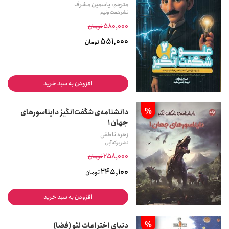
مترجم: یاسمین مشرف
نشر هفت ونیم
580,000
تومان
551,000
تومان
افزودن به سبد خرید
%
دانشنامه‌ی شگفت‌انگیز دایناسورهای
جهان ۱
زهره ناطقی
نشر برکه آبی
258,000
تومان
245,100
تومان
افزودن به سبد خرید
%
دنیای اختراعات لئو (فضا)