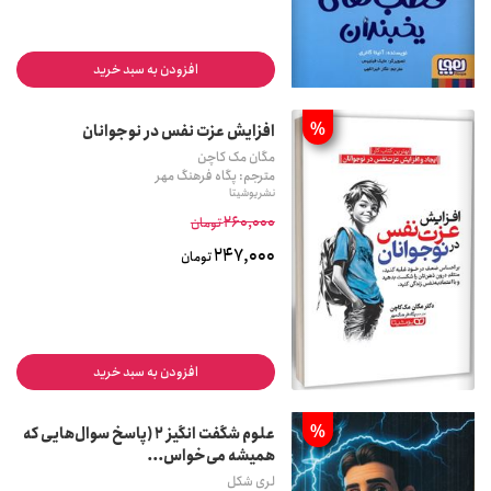
افزودن به سبد خرید
%
افزایش عزت نفس در نوجوانان
مگان مک کاچن
مترجم: پگاه فرهنگ مهر
نشر یوشیتا
260,000
تومان
247,000
تومان
افزودن به سبد خرید
%
علوم شگفت انگیز 2 (پاسخ سوال‌هایی که
همیشه می‌خواس...
لری شکل