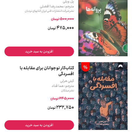
پل ویلی
مترجم: محمدرضا افضلی
نشر شرکت انتشارات فنی ایران کتابهای نردبان
500,000
تومان
475,000
تومان
افزودن به سبد خرید
%
کتاب‌کار نوجوانان برای مقابله با
افسردگی
کیتی هرلی
مترجم: هما قناد
نشر میلکان
245,000
تومان
232,750
تومان
افزودن به سبد خرید