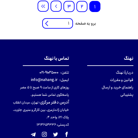
3
2
1
برو به صفحه
نهنگ
تماس با نهنگ
دربارهٔ نهنگ
تلفن:
۹۱۰۳۵۰۰۰-۰۲۱
قوانین و مقررات
ایمیل:
info@nahang.ir
راهنمای خرید و ارسال
روزهای کاری از ساعت ۹ صبح تا ۵ عصر
پشتیبانی
پاسخگوی تماس شما هستیم.
آدرس دفتر مرکزی
:
تهران، میدان انقلاب
خیابان ژاندارمری، بین کارگر و منیری جاوید،
پلاک 121، واحد ۴.
کدپستی: 131465433۶