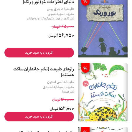
%
دنیای اختراعات لئو (نور و رنگ)
فلیشیا لا، جری بیلی
مترجم: مجید عمیق
نشر کانون پرورش فکری کودکان و نوجوانان
165,000
تومان
156,750
تومان
افزودن به سبد خرید
%
رازهای طبیعت (تخم جانداران ساکت
هستند)
دایانا هاتس استون
مترجم: سودابه احمدی
نشر مهرسا
160,000
تومان
152,000
تومان
افزودن به سبد خرید