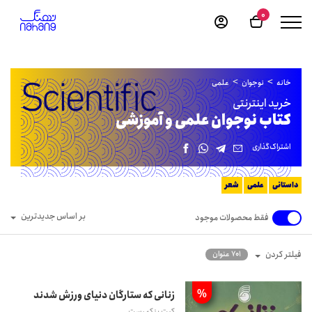
0
خانه
نوجوان
علمی
خرید اینترنتی
کتاب نوجوان علمی و آموزشی
اشتراک‌گذاری
داستانی
علمی
شعر
بر اساس جدیدترین
فقط محصولات موجود
فیلتر کردن
701 عنوان
%
زنانی که ستارگان دنیای ورزش شدند
کیت پنکهرست