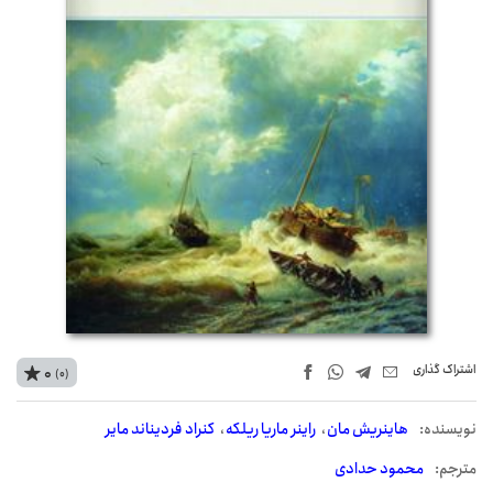
اشتراک‌ گذاری
0
(0)
نويسنده:
هاینریش مان
راینر ماریا ریلکه
کنراد فردیناند مایر
مترجم:
محمود حدادی