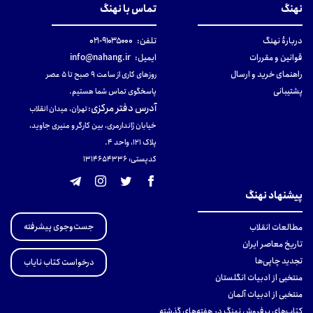
نهنگ
تماس با نهنگ
دربارهٔ نهنگ
تلفن:
۹۱۰۳۵۰۰۰-۰۲۱
قوانین و مقررات
ایمیل:
info@nahang.ir
راهنمای خرید و ارسال
روزهای کاری از ساعت ۹ صبح تا ۵ عصر
پشتیبانی
پاسخگوی تماس شما هستیم.
آدرس دفتر مرکزی
:
تهران، میدان انقلاب
خیابان ژاندارمری، بین کارگر و منیری جاوید،
پلاک 121، واحد ۴.
کدپستی: 131465433۶
پیشنهاد نهنگ
جست‌وجوی پیشرفته
مطالعات انقلاب
تاریخ معاصر ایران
تجدید چاپی‌ها
درخواست کتاب نایاب
منتخبی از ادبیات انگلستان
منتخبی از ادبیات آلمان
کتاب‌های پرفروش نهنگ در هفته‌های گذشته