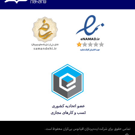
تمامی حقوق برای شرکت ایده‌پردازان اقیانوس بی‌کران محفوظ است.