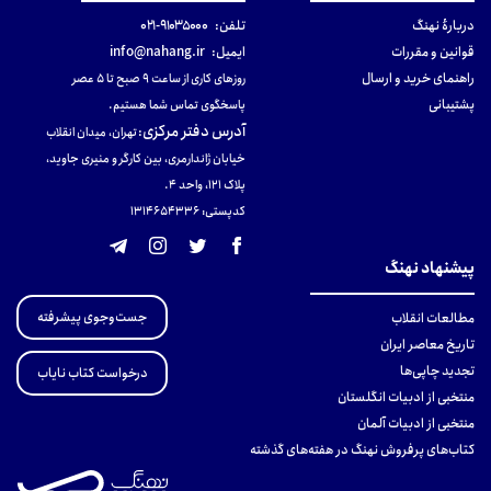
دربارهٔ نهنگ
تلفن:
۹۱۰۳۵۰۰۰-۰۲۱
قوانین و مقررات
ایمیل:
info@nahang.ir
راهنمای خرید و ارسال
روزهای کاری از ساعت ۹ صبح تا ۵ عصر
پشتیبانی
پاسخگوی تماس شما هستیم.
آدرس دفتر مرکزی
:
تهران، میدان انقلاب
خیابان ژاندارمری، بین کارگر و منیری جاوید،
پلاک 121، واحد ۴.
کدپستی: 131465433۶
پیشنهاد نهنگ
جست‌وجوی پیشرفته
مطالعات انقلاب
تاریخ معاصر ایران
تجدید چاپی‌ها
درخواست کتاب نایاب
منتخبی از ادبیات انگلستان
منتخبی از ادبیات آلمان
کتاب‌های پرفروش نهنگ در هفته‌های گذشته