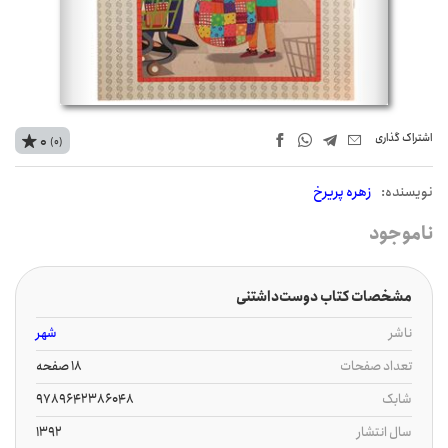
اشتراک‌ گذاری
0
(0)
نويسنده:
زهره پریرخ
ناموجود
مشخصات کتاب دوست‌داشتنی
ناشر
شهر
تعداد صفحات
18 صفحه
شابک
9789642386048
سال انتشار
1392