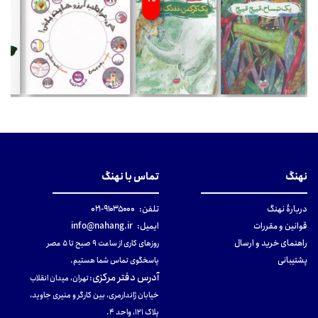
نهنگ
تماس با نهنگ
دربارهٔ نهنگ
تلفن:
۹۱۰۳۵۰۰۰-۰۲۱
قوانین و مقررات
ایمیل:
info@nahang.ir
راهنمای خرید و ارسال
روزهای کاری از ساعت ۹ صبح تا ۵ عصر
پشتیبانی
پاسخگوی تماس شما هستیم.
آدرس دفتر مرکزی
:
تهران، میدان انقلاب
خیابان ژاندارمری، بین کارگر و منیری جاوید،
پلاک 121، واحد ۴.