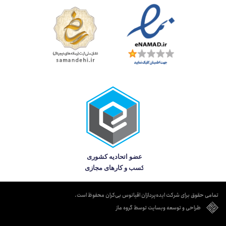
تمامی حقوق برای شرکت ایده‌پردازان اقیانوس بی‌کران محفوظ است.
طراحی و توسعه وبسایت توسط گروه ماز