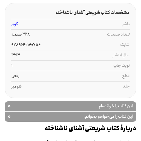
مشخصات کتاب شریعتی آشنای ناشناخته
ناشر
کویر
تعداد صفحات
328 صفحه
شابک
9789642140756
سال انتشار
1393
نوبت چاپ
1
قطع
رقعی
جلد
شومیز
0
این کتاب را خوانده‌ام.
0
این کتاب را می‌خواهم بخوانم.
دربارۀ کتاب شریعتی آشنای ناشناخته