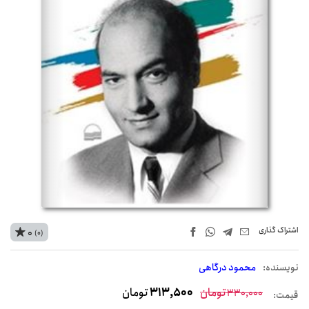
اشتراک‌ گذاری
0
(0)
نويسنده:
محمود درگاهی
تومان
313,500
تومان
330,000
قیمت: