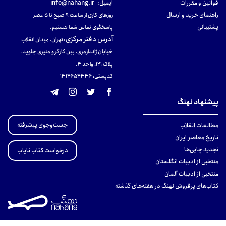
قوانین و مقررات
ایمیل:
info@nahang.ir
راهنمای خرید و ارسال
روزهای کاری از ساعت ۹ صبح تا ۵ عصر
پشتیبانی
پاسخگوی تماس شما هستیم.
آدرس دفتر مرکزی
:
تهران، میدان انقلاب
خیابان ژاندارمری، بین کارگر و منیری جاوید،
پلاک 121، واحد ۴.
کدپستی: 131465433۶
پیشنهاد نهنگ
جست‌وجوی پیشرفته
مطالعات انقلاب
تاریخ معاصر ایران
تجدید چاپی‌ها
درخواست کتاب نایاب
منتخبی از ادبیات انگلستان
منتخبی از ادبیات آلمان
کتاب‌های پرفروش نهنگ در هفته‌های گذشته