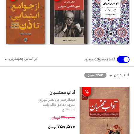
بر اساس جدیدترین
فقط محصولات موجود
فیلتر کردن
2253 عنوان
%
آداب محتسبان
عبدالرحمن بن نصر شیزری
مترجم: هادی عالم زاده
نشر سنگلج
790,000
تومان
750,500
تومان