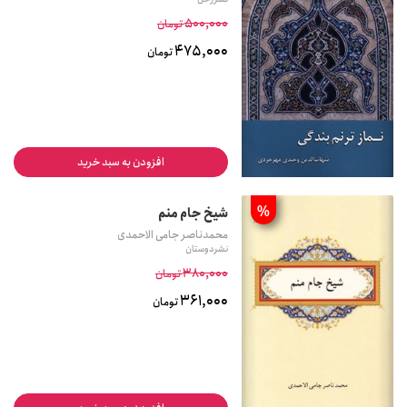
500,000
تومان
475,000
تومان
افزودن به سبد خرید
%
شیخ جام منم
محمدناصر جامی‌ الاحمدی
نشر دوستان
380,000
تومان
361,000
تومان