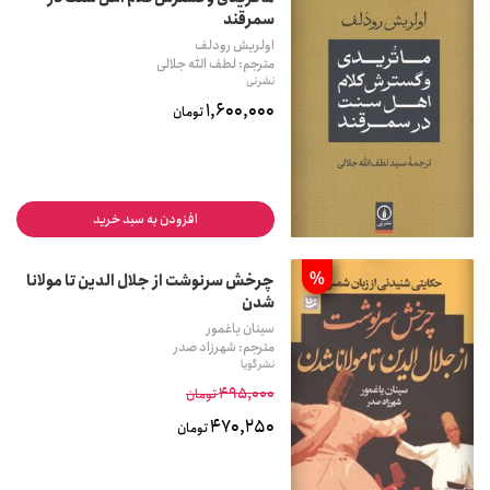
سمرقند
اولریش رودلف
مترجم: لطف الله جلالی
نشر نی
1,600,000
تومان
افزودن به سبد خرید
%
چرخش سرنوشت از جلال الدین تا مولانا
شدن
سینان یاغمور
مترجم: شهرزاد صدر
نشر گویا
495,000
تومان
470,250
تومان