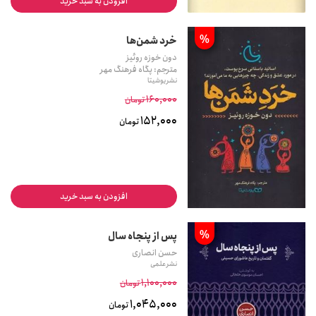
افزودن به سبد خرید
%
خرد شمن‌ها
دون خوزه روئیز
مترجم: پگاه فرهنگ مهر
نشر یوشیتا
160,000
تومان
152,000
تومان
افزودن به سبد خرید
%
پس از پنجاه سال
حسن انصاری
نشر علمی
1,100,000
تومان
1,045,000
تومان