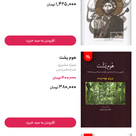
1,425,000
تومان
افزودن به سبد خرید
%
هوم یشت
منیژه مشیری
نشر اساطیر پارسی
400,000
تومان
380,000
تومان
افزودن به سبد خرید