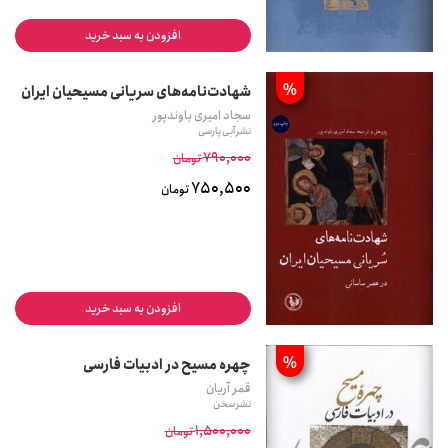
افزودن به سبد خرید
%
شهادت‌نامه‌های سریانی مسیحیان ایران
سجاد امیری باوندپور
نشر آبی پارسی
790,000
تومان
750,500
تومان
افزودن به سبد خرید
%
چهره مسیح در ادبیات فارسی
ق‍م‍ر آری‍ان‌
نشر سخن
1,500,000
تومان