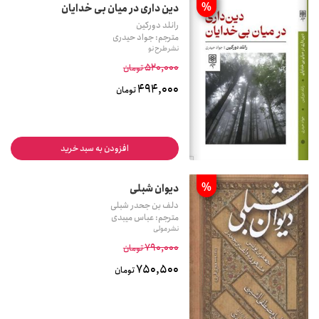
%
دین داری در میان بی خدایان
رانلد دورکین
مترجم: جواد حیدری
نشر طرح نو
520,000
تومان
494,000
تومان
افزودن به سبد خرید
%
دیوان شبلی
دلف بن جحدر شبلی
مترجم: عباس میبدی
نشر مولی
790,000
تومان
750,500
تومان