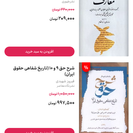
نشر طهوری
220,000
تومان
209,000
تومان
افزودن به سبد خرید
%
شرح حق 9 و 10 (تاریخ شفاهی حقوق
ایران)
فیروز شهیدی
نشر نگاه معاصر
1,050,000
تومان
997,500
تومان
افزودن به سبد خرید