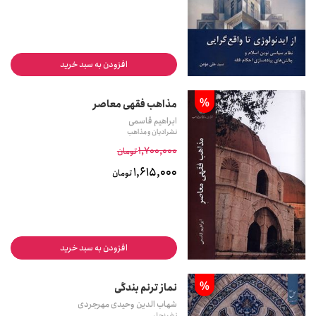
افزودن به سبد خرید
%
مذاهب فقهی معاصر
ابراهیم قاسمی
نشر ادیان و مذاهب
1,700,000
تومان
1,615,000
تومان
افزودن به سبد خرید
%
نماز ترنم بندگی
شهاب الدین وحیدی مهرجردی
نشر زحل