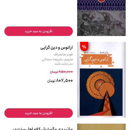
افزودن به سبد خرید
%
ارانوس و دین گرایی
فوتر هانخراف
مترجم: علیرضا سمنانی
نشر حکمت کلمه
850,000
تومان
807,500
تومان
افزودن به سبد خرید
ماتریدی و گسترش کلام اهل سنت در