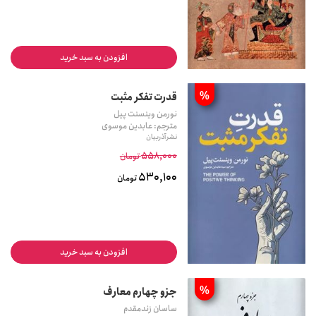
افزودن به سبد خرید
%
قدرت تفکر مثبت
نورمن وینسنت پیل
مترجم: عابدین موسوی
نشر آذربیان
558,000
تومان
530,100
تومان
افزودن به سبد خرید
%
جزو چهارم معارف
ساسان زندمقدم