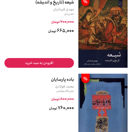
%
شیعه (تاریخ و اندیشه)
مهدی فرمانیان
نشر زحل
700,000
تومان
665,000
تومان
افزودن به سبد خرید
%
باده پارسایان
محمد فولادی
نشر نگاه معاصر
800,000
تومان
760,000
تومان