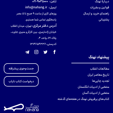
دربارهٔ نهنگ
تلفن:
۹۱۰۳۵۰۰۰-۰۲۱
قوانین و مقررات
ایمیل:
info@nahang.ir
راهنمای خرید و ارسال
روزهای کاری از ساعت ۹ صبح تا ۵ عصر
پشتیبانی
پاسخگوی تماس شما هستیم.
آدرس دفتر مرکزی
:
تهران، میدان انقلاب
خیابان ژاندارمری، بین کارگر و منیری جاوید،
پلاک 121، واحد ۴.
کدپستی: 131465433۶
پیشنهاد نهنگ
جست‌وجوی پیشرفته
مطالعات انقلاب
تاریخ معاصر ایران
تجدید چاپی‌ها
درخواست کتاب نایاب
منتخبی از ادبیات انگلستان
منتخبی از ادبیات آلمان
کتاب‌های پرفروش نهنگ در هفته‌های گذشته