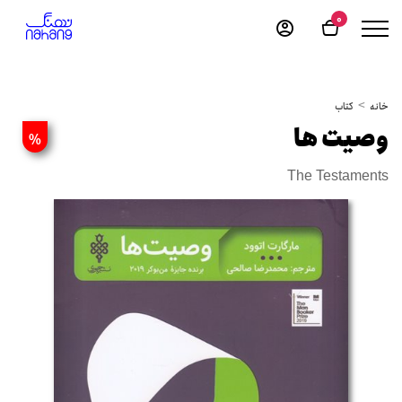
0
خانه
کتاب
وصیت ها
%
The Testaments