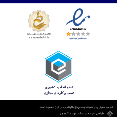
تمامی حقوق برای شرکت ایده‌پردازان اقیانوس بی‌کران محفوظ است.
طراحی و توسعه وبسایت توسط گروه ماز