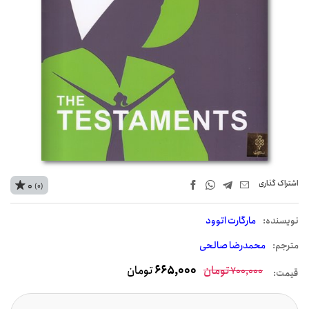
اشتراک‌ گذاری
0
(0)
نويسنده:
مارگارت اتوود
مترجم:
محمدرضا صالحی
تومان
665,000
تومان
700,000
قیمت: