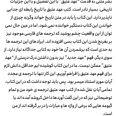
بشر متنی به قدمت “عهد عتیق” با این تفصیل و با این جزئیات
تاریخی، بسیار نادر است. کتب عهد عتیق با تاریخ رابطه ای جدایی
ناپذیر دارد. این کتاب را باید در متن تاریخ خواند وگرنه چیزی از
خواندن این کتاب دستگیر خواننده نمی شود. اما در عین حال نمی
توان از این واقعیت چشم پوشید که ترجمه های فارسی موجود نیز
بر بغرنج شدن این کتاب بسی افزوده اند. ایرادهای این ترجمه ها
به حدی است که برشمردن آن ها خود به کتابی جداگانه نیاز دارد. از
سوی دیگر، فهم “عهد جدید” نیز بدون داشتن درک درستی از “عهد
عتیق” ممکن نیست. ما در این کتاب کوشیده ایم حداقل ِ دانش لازم
برای فهم عهد عتیق را فراهم آوریم. این کار تنها با ترجمه ی مجدد
آیاتِ موردِ استناد میسر بود. پس باید توجه داشت که در این کتاب،
تمامی آیاتِ نقل شده از کتب عهد عتیق ترجمه ی خود من و تمام
توضیحاتی نیز که در این گفت آوردها داخل کروشه آمده اند یا
گیومه هایی که برخی از واژه ها و عبارات را در بر گرفته اند از من
است.