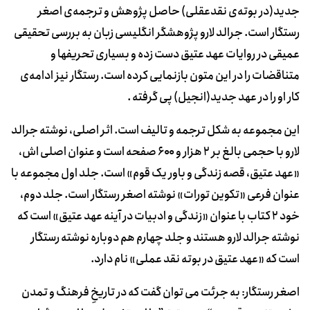
جدید(در بوته‌ی نقدعقلی) حاصل پژوهش و ترجمه‌ی اصغر
رستگار است. جرالد لارو پژوهشگر انگلیسی زبان به بررسی تحقیقی
عمیقی در روایات عهد عتیق دست زده و بسیاری تحریفها و
متناقضات را در این متون بازنمایی کرده است. رستگار نیز ادامه‌ی
کار او را در عهد جدید(انجیل) پی گرفته .
این مجموعه به شکل ترجمه و تالیف است. اثر اصلی، نوشته جرالد
لارو با حجمی بالغ بر ۲ هزار و ۶۰۰ صفحه است و عنوان اصلی اش،
«عهد عتیق، قصه زندگی و باور یک قوم» است. جلد اول مجموعه با
عنوان فرعی «تکوین تورات» نوشته اصغر رستگار است. جلد دوم،
خود ۲ کتاب با عنوان «زندگی و ادبیات در آینه عهد عتیق» است که
نوشته جرالد لارو هستند و جلد چهارم هم دوباره نوشته رستگار
است که «عهد عتیق در بوته نقد عملی» نام دارد.
اصغر رستگار: به جرئت می توان گفت که در تاریخِ فرهنگ و تمدن