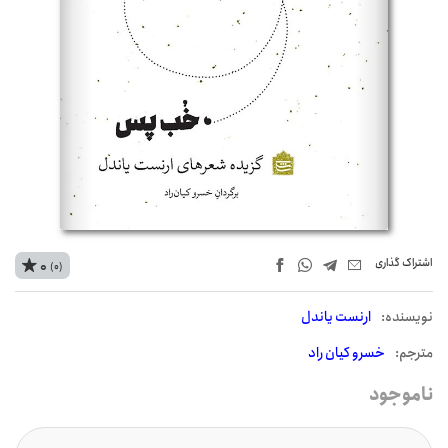
اشتراک‌ گذاری
0
(0)
نويسنده:
ارنست یاندل
مترجم:
خسرو کیان راد
ناموجود