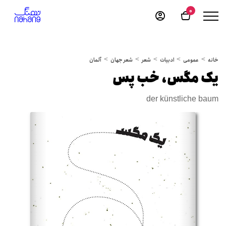
0
خانه
عمومی
ادبیات
شعر
شعر جهان
آلمان
یک مگس، خب پس
der künstliche baum