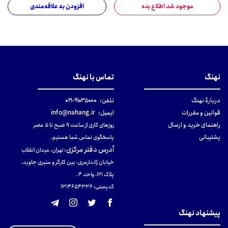
موجود شد اطلاع بده
افزودن به علاقه‌مندی
نهنگ
تماس با نهنگ
دربارهٔ نهنگ
تلفن:
۹۱۰۳۵۰۰۰-۰۲۱
قوانین و مقررات
ایمیل:
info@nahang.ir
راهنمای خرید و ارسال
روزهای کاری از ساعت ۹ صبح تا ۵ عصر
پشتیبانی
پاسخگوی تماس شما هستیم.
آدرس دفتر مرکزی
:
تهران، میدان انقلاب
خیابان ژاندارمری، بین کارگر و منیری جاوید،
پلاک 121، واحد ۴.
کدپستی: 131465433۶
پیشنهاد نهنگ