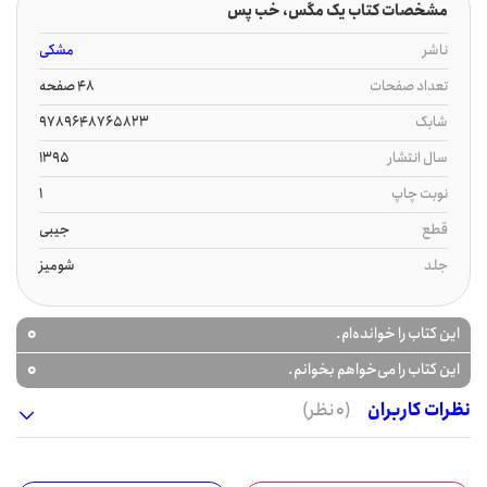
مشخصات کتاب یک مگس، خب پس
ناشر
مشکی
تعداد صفحات
48 صفحه
شابک
9789648765823
سال انتشار
1395
نوبت چاپ
1
قطع
جیبی
جلد
شومیز
0
این کتاب را خوانده‌ام.
0
این کتاب را می‌خواهم بخوانم.
نظرات کاربران
(0 نظر)