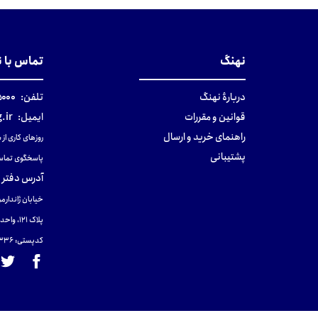
نهنگ
تماس با 
دربارهٔ نهنگ
تلفن:
۰-۰۲۱
قوانین و مقررات
ایمیل:
.ir
راهنمای خرید و ارسال
روزهای کاری از ساعت ۹ صب
پشتیبانی
پاسخگوی تماس
آدرس دفتر 
خیابان ژاندارمر
پلاک 121، واحد ۴.
کدپستی: 131465433۶