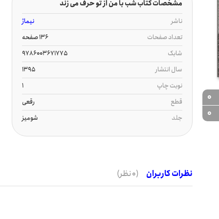
مشخصات کتاب شب با من از تو حرف می زند
ناشر
نیماژ
تعداد صفحات
136 صفحه
شابک
9786003671775
سال انتشار
1395
نوبت چاپ
1
0
قطع
رقعی
0
جلد
شومیز
نظرات کاربران
(0 نظر)