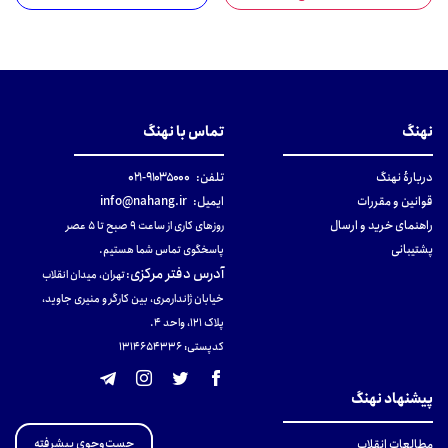
نهنگ
تماس با نهنگ
دربارهٔ نهنگ
تلفن:
۹۱۰۳۵۰۰۰-۰۲۱
قوانین و مقررات
ایمیل:
info@nahang.ir
راهنمای خرید و ارسال
روزهای کاری از ساعت ۹ صبح تا ۵ عصر
پشتیبانی
پاسخگوی تماس شما هستیم.
آدرس دفتر مرکزی
:
تهران، میدان انقلاب
خیابان ژاندارمری، بین کارگر و منیری جاوید،
پلاک 121، واحد ۴.
کدپستی: 131465433۶
پیشنهاد نهنگ
جست‌وجوی پیشرفته
مطالعات انقلاب