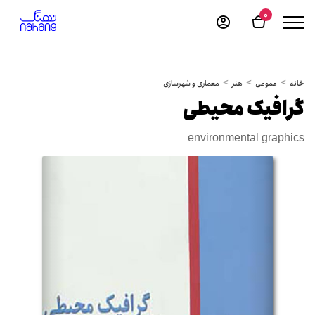
0
خانه
عمومی
هنر
معماری و شهرسازی
گرافیک محیطی
environmental graphics