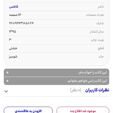
ناشر
فاطمی
تعداد صفحات
112 صفحه
شابک
9789643185879
سال انتشار
1395
نوبت چاپ
3
قطع
خشتی
جلد
شومیز
0
این کتاب را خوانده‌ام.
0
این کتاب را می‌خواهم بخوانم.
نظرات کاربران
(0 نظر)
موجود شد اطلاع بده
افزودن به علاقه‌مندی