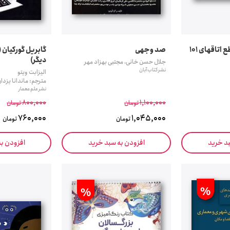
اسکیس، پلان و مقطع اتاقهای 101
صد وجهی
گابریل گورکیان
دیگر)
جلال حسن خانی، مجتبی بهزاد مهر
نشر کتاب آبان
الیزابت ویتو
مترجم: ماندانا یز
نشر علم معمار
800,000
1,100,000
تومان
تومان
760,000
1,045,000
تومان
تومان
بد خرید
افزودن به سبد خرید
افزودن ب
%
%