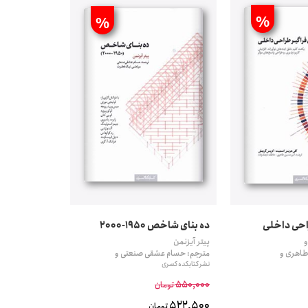
%
%
احی داخلی
ده بنای شاخص 1950-2000
و
پیتر آیزنمن
طاهری و
مترجم: حسام عشقی صنعتی و
نشر کتابکده کسری
550,000
تومان
522,500
تومان