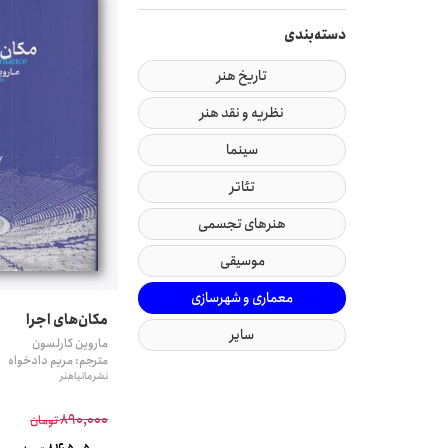
تومان
تومان
دسته‌بندی
تاریخ هنر
نظریه و نقد هنر
سینما
تئاتر
هنرهای تجسمی
موسیقی
معماری و شهرسازی
مکان‌های اجرا
سایر
ماروین کارلسون
مترجم: مریم دادخواه
نشر مانیاهنر
890,000
تومان