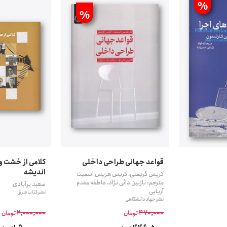
%
تومان
%
قواعد جهانی طراحی داخلی
کلامی از خشت و 
اندیشه
کریس گریملی، کریس هریس اسمیت
مترجم: نازنین دائی نژاد، عاطفه مقدم‌
سعید برآبادی
آریایی
نشر کتاب شرق
نشر جهاد دانشگاهی
2,000,000
470,000
تومان
تومان