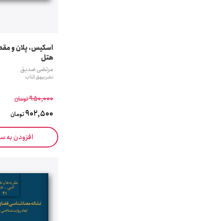
هتل
مرتضی صدیق
نشر بیهق کتاب
950,000
تومان
902,500
تومان
افزودن به س