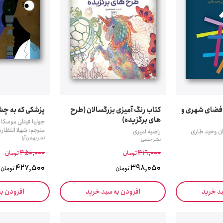
 فضای شهری و
کتاب رنگ آمیزی بزرگسالان (طرح
پزشکی که به چشم
های برگزیده)
جولیا فینلی موسکا
مترجم: شهلا انتظاری
ن وحید طاری
راضیه امیری
نشر بهمن آرا
نشر حتمی
450,000
419,000
تومان
تومان
427,500
398,050
تومان
تومان
بد خرید
افزودن به سبد خرید
افزودن ب