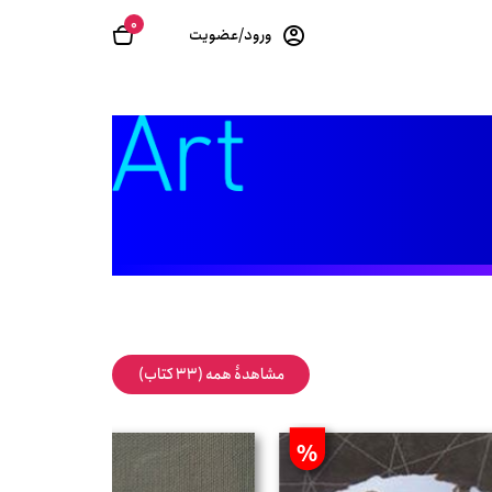
0
ورود/عضویت
مشاهدۀ همه (33 کتاب)
%
%