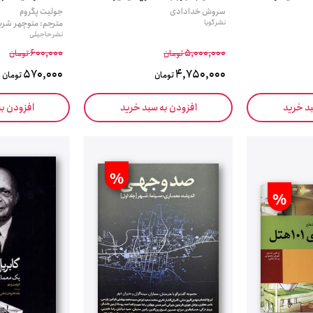
سروش خدادادی
جولیت پگروم
نشر گویا
مترجم: منوچهر شریف
نشر حاجیلی
600,000
5,000,000
تومان
تومان
570,000
4,750,000
تومان
تومان
بد خرید
افزودن به سبد خرید
افزودن ب
%
%