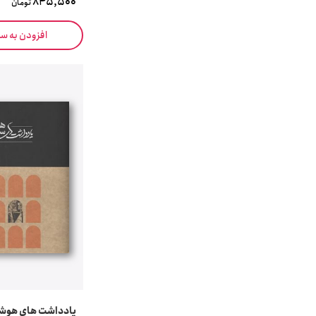
845,500
تومان
افزودن به س
یادداشت های هوش