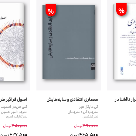
%
%
ر ناآشنا در
معماری انتقادی و سایه‌هایش
اصول فراگیر طر
کی مایکل هیز
کلی هریس اسمیت 
مترجم: گروه مترجمان
مترجم: امیر حسین 
نشر گیلگمش
نشر کتابکده کسری
450,000
490,000
تومان
تومان
427,500
465,500
تومان
تومان