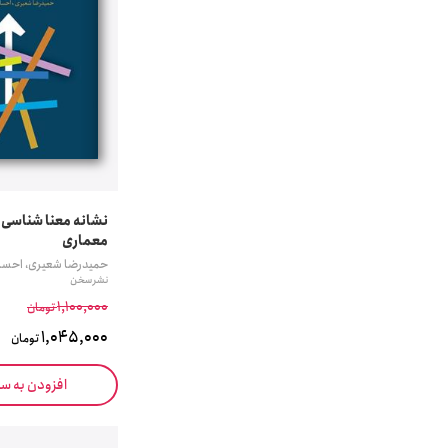
نشانه معنا شناسی
معماری
حمیدرضا شعیری، احسا
نشر سخن
1,100,000
تومان
1,045,000
تومان
افزودن به س