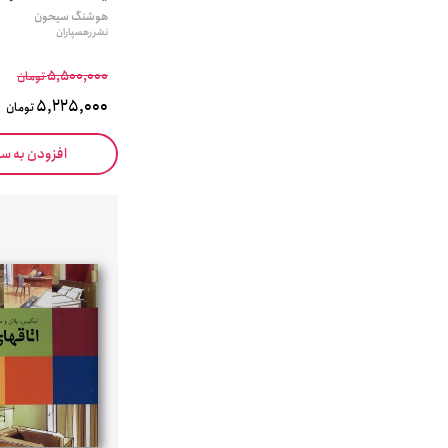
هوشنگ سیحون
نشر رهسپاران
5,500,000
تومان
5,225,000
تومان
افزودن به س