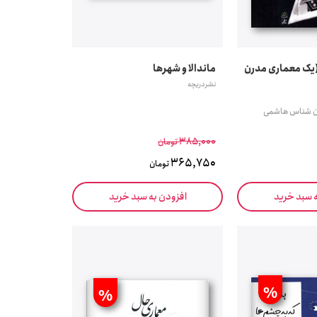
 (یک معماری مدرن
ماندالا و شهرها
نشر دریچه
دان شناس هاشمی
385,000
تومان
365,750
تومان
ه سبد خرید
افزودن به سبد خرید
%
%