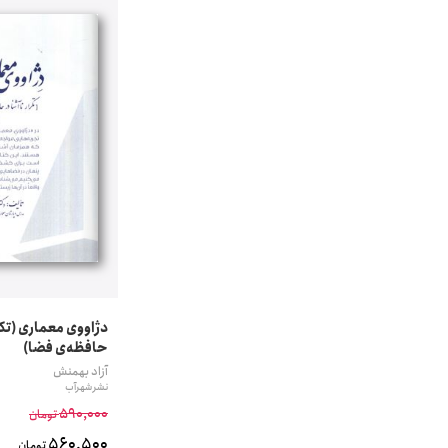
دژاووی معماری (تکرا
حافظه‌ی فضا)
آزاد بهمنش
نشر شهرآب
590,000
تومان
560,500
تومان