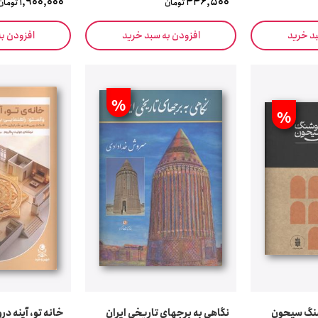
1,900,000
446,500
تومان
تومان
بد خرید
افزودن به سبد خرید
افزودن ب
%
%
نگ سیحون
نگاهی به برجهای تاریخی ایران
خانه تو، آینه درو