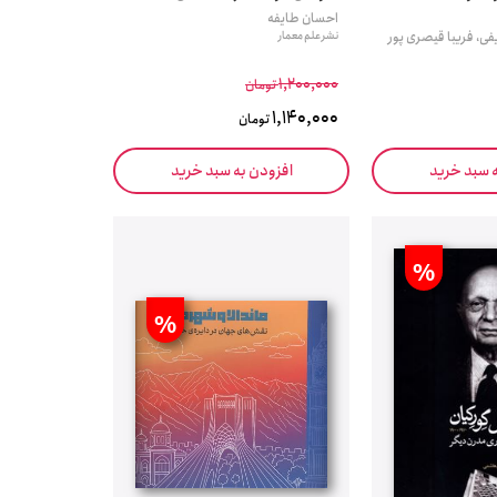
احسان طایفه
ی، فریبا قیصری پور
نشر علم معمار
1,200,000
تومان
1,140,000
تومان
ه سبد خرید
افزودن به سبد خرید
%
%