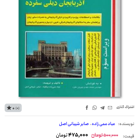
اشتراک‌ گذاری
0
(0)
نويسنده:
عباد ممی زاده
صابر شیبانی اصل
تومان
475,000
تومان
500,000
قیمت: