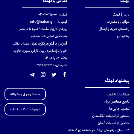
نهنگ
تماس با نهنگ
دربارهٔ نهنگ
تلفن:
۹۱۰۳۵۰۰۰-۰۲۱
قوانین و مقررات
ایمیل:
info@nahang.ir
راهنمای خرید و ارسال
روزهای کاری از ساعت ۹ صبح تا ۵ عصر
پشتیبانی
پاسخگوی تماس شما هستیم.
آدرس دفتر مرکزی
:
تهران، میدان انقلاب
خیابان ژاندارمری، بین کارگر و منیری جاوید،
پلاک 121، واحد ۴.
کدپستی: 131465433۶
پیشنهاد نهنگ
جست‌وجوی پیشرفته
مطالعات انقلاب
تاریخ معاصر ایران
تجدید چاپی‌ها
درخواست کتاب نایاب
منتخبی از ادبیات انگلستان
منتخبی از ادبیات آلمان
کتاب‌های پرفروش نهنگ در هفته‌های گذشته