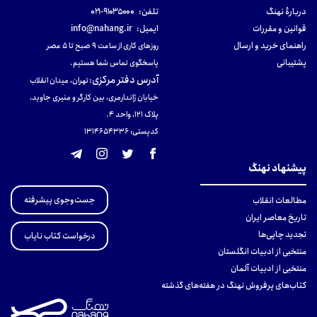
دربارهٔ نهنگ
تلفن:
۹۱۰۳۵۰۰۰-۰۲۱
قوانین و مقررات
ایمیل:
info@nahang.ir
راهنمای خرید و ارسال
روزهای کاری از ساعت ۹ صبح تا ۵ عصر
پشتیبانی
پاسخگوی تماس شما هستیم.
آدرس دفتر مرکزی
:
تهران، میدان انقلاب
خیابان ژاندارمری، بین کارگر و منیری جاوید،
پلاک 121، واحد ۴.
کدپستی: 131465433۶
پیشنهاد نهنگ
جست‌وجوی پیشرفته
مطالعات انقلاب
تاریخ معاصر ایران
تجدید چاپی‌ها
درخواست کتاب نایاب
منتخبی از ادبیات انگلستان
منتخبی از ادبیات آلمان
کتاب‌های پرفروش نهنگ در هفته‌های گذشته