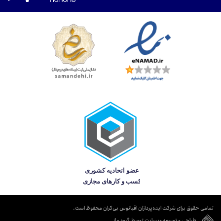
تمامی حقوق برای شرکت ایده‌پردازان اقیانوس بی‌کران محفوظ است.
طراحی و توسعه وبسایت توسط گروه ماز