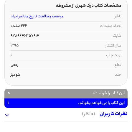
مشخصات کتاب درک شهری از مشروطه
ناشر
موسسه مطالعات تاریخ معاصر ایران
تعداد صفحات
222 صفحه
شابک
9789646357914
سال انتشار
1395
نوبت چاپ
1
قطع
رقعی
جلد
شومیز
0
این کتاب را خوانده‌ام.
1
این کتاب را می‌خواهم بخوانم.
نظرات کاربران
(0 نظر)