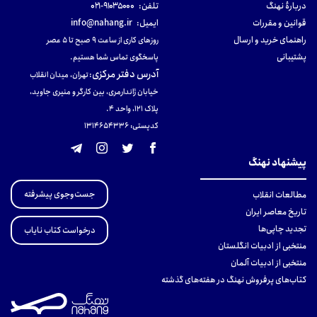
دربارهٔ نهنگ
تلفن:
۹۱۰۳۵۰۰۰-۰۲۱
قوانین و مقررات
ایمیل:
info@nahang.ir
راهنمای خرید و ارسال
روزهای کاری از ساعت ۹ صبح تا ۵ عصر
پشتیبانی
پاسخگوی تماس شما هستیم.
آدرس دفتر مرکزی
:
تهران، میدان انقلاب
خیابان ژاندارمری، بین کارگر و منیری جاوید،
پلاک 121، واحد ۴.
کدپستی: 131465433۶
پیشنهاد نهنگ
جست‌وجوی پیشرفته
مطالعات انقلاب
تاریخ معاصر ایران
تجدید چاپی‌ها
درخواست کتاب نایاب
منتخبی از ادبیات انگلستان
منتخبی از ادبیات آلمان
کتاب‌های پرفروش نهنگ در هفته‌های گذشته