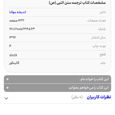
مشخصات کتاب ترجمه سنن النبی (ص)
ناشر
اندیشه مولانا
تعداد صفحات
432 صفحه
شابک
9786005634563
سال انتشار
1396
نوبت چاپ
4
قطع
وزیری
جلد
گالینگور
0
این کتاب را خوانده‌ام.
0
این کتاب را می‌خواهم بخوانم.
نظرات کاربران
(0 نظر)