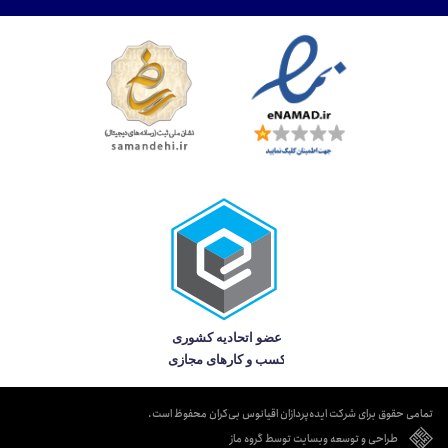
تمامی حقوق برای شرکت ایده‌پردازان اقیانوس بی‌کران محفوظ است.
طراحی و توسعه وبسایت توسط گروه ماز