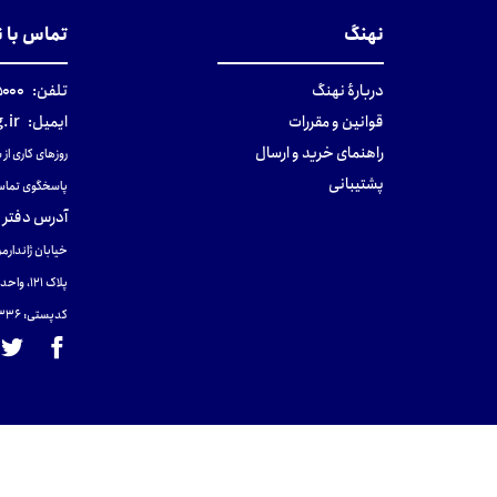
نهنگ
تماس با 
دربارهٔ نهنگ
تلفن:
۰-۰۲۱
قوانین و مقررات
ایمیل:
.ir
راهنمای خرید و ارسال
روزهای کاری از ساعت ۹ صب
پشتیبانی
پاسخگوی تماس
آدرس دفتر 
خیابان ژاندارمر
پلاک 121، واحد ۴.
کدپستی: 131465433۶