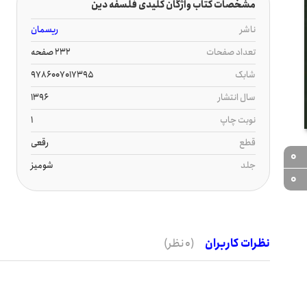
مشخصات کتاب واژگان کلیدی فلسفه دین
ناشر
ریسمان
تعداد صفحات
232 صفحه
شابک
9786007017395
سال انتشار
1396
نوبت چاپ
1
قطع
رقعی
0
جلد
شومیز
0
نظرات کاربران
(0 نظر)