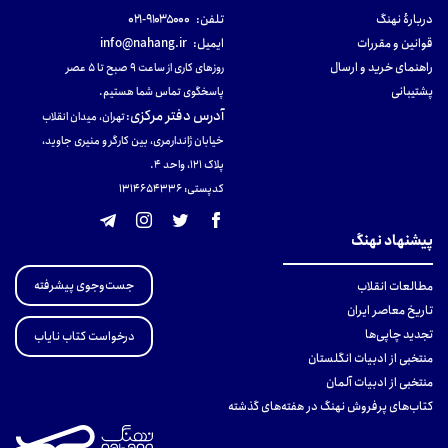
دربارهٔ نهنگ
تلفن:
۹۱۰۳۵۰۰۰-۰۲۱
قوانین و مقررات
ایمیل:
info@nahang.ir
راهنمای خرید و ارسال
روزهای کاری از ساعت ۹ صبح تا ۵ عصر
پشتیبانی
پاسخگوی تماس شما هستیم.
آدرس دفتر مرکزی
:
تهران، میدان انقلاب
خیابان ژاندارمری، بین کارگر و منیری جاوید،
پلاک 121، واحد ۴.
کدپستی: 131465433۶
پیشنهاد نهنگ
جست‌وجوی پیشرفته
مطالعات انقلاب
تاریخ معاصر ایران
تجدید چاپی‌ها
درخواست کتاب نایاب
منتخبی از ادبیات انگلستان
منتخبی از ادبیات آلمان
کتاب‌های پرفروش نهنگ در هفته‌های گذشته