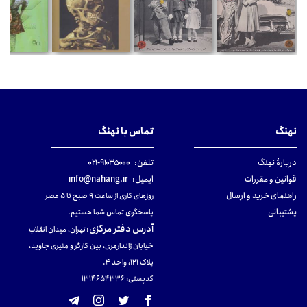
نهنگ
تماس با نهنگ
دربارهٔ نهنگ
تلفن:
۹۱۰۳۵۰۰۰-۰۲۱
قوانین و مقررات
ایمیل:
info@nahang.ir
راهنمای خرید و ارسال
روزهای کاری از ساعت ۹ صبح تا ۵ عصر
پشتیبانی
پاسخگوی تماس شما هستیم.
آدرس دفتر مرکزی
:
تهران، میدان انقلاب
خیابان ژاندارمری، بین کارگر و منیری جاوید،
پلاک 121، واحد ۴.
کدپستی: 131465433۶