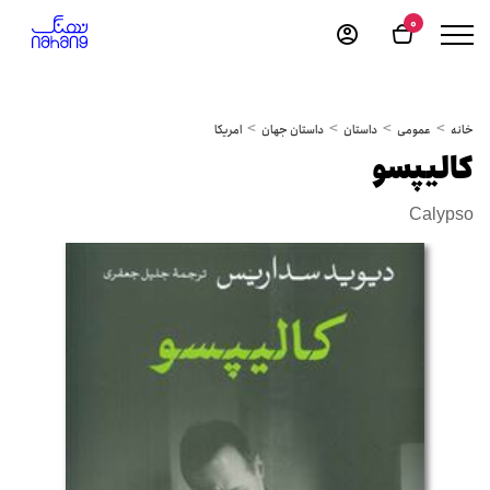
0
خانه
عمومی
داستان
داستان جهان
امریکا
کالیپسو
Calypso