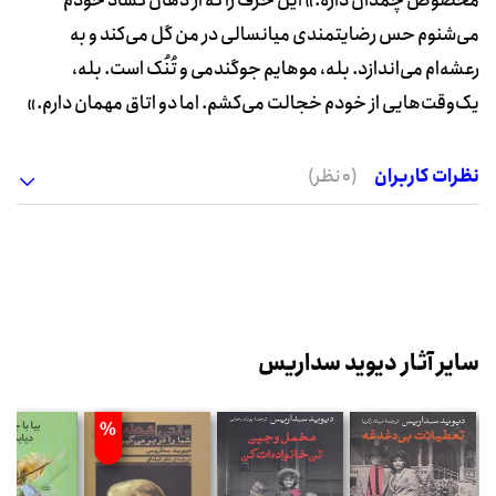
مخصوص چمدان داره.» این حرف را که از دهان گشاد خودم
می‌شنوم حس رضایتمندی میانسالی در من گل می‌کند و به
رعشه‌ام می‌اندازد. بله، موهایم جوگندمی و تُنُک است. بله،
یک‌وقت‌هایی از خودم خجالت می‌کشم. اما دو اتاق مهمان دارم.»
نظرات کاربران
(0 نظر)
سایر آثار دیوید سداریس
%