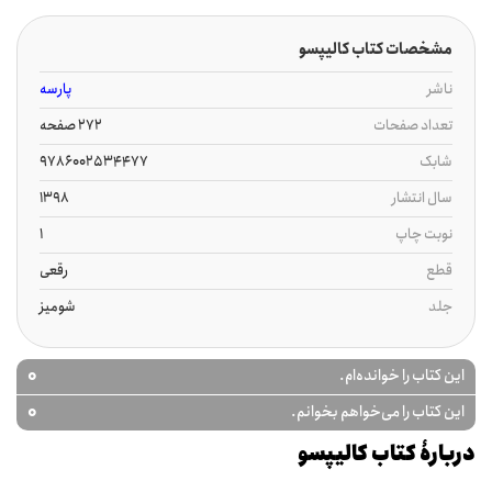
مشخصات کتاب کالیپسو
ناشر
پارسه
تعداد صفحات
272 صفحه
شابک
9786002534477
سال انتشار
1398
نوبت چاپ
1
قطع
رقعی
جلد
شومیز
0
این کتاب را خوانده‌ام.
0
این کتاب را می‌خواهم بخوانم.
دربارۀ کتاب کالیپسو