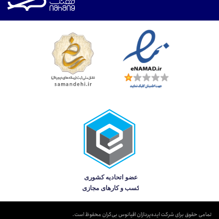
تمامی حقوق برای شرکت ایده‌پردازان اقیانوس بی‌کران محفوظ است.