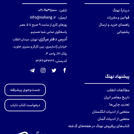
دربارهٔ نهنگ
تلفن:
۹۱۰۳۵۰۰۰-۰۲۱
قوانین و مقررات
ایمیل:
info@nahang.ir
راهنمای خرید و ارسال
روزهای کاری از ساعت ۹ صبح تا ۵ عصر
پشتیبانی
پاسخگوی تماس شما هستیم.
آدرس دفتر مرکزی
:
تهران، میدان انقلاب
خیابان ژاندارمری، بین کارگر و منیری جاوید،
پلاک 121، واحد ۴.
کدپستی: 131465433۶
پیشنهاد نهنگ
جست‌وجوی پیشرفته
مطالعات انقلاب
تاریخ معاصر ایران
تجدید چاپی‌ها
درخواست کتاب نایاب
منتخبی از ادبیات انگلستان
منتخبی از ادبیات آلمان
کتاب‌های پرفروش نهنگ در هفته‌های گذشته