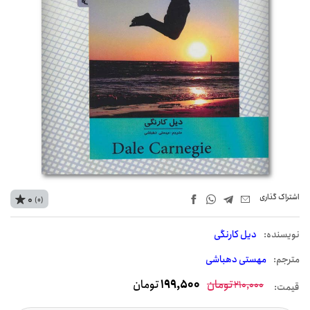
اشتراک‌ گذاری
0
(0)
نويسنده:
دیل کارنگی
مترجم:
مهستی دهباشی
تومان
199,500
تومان
210,000
قیمت: