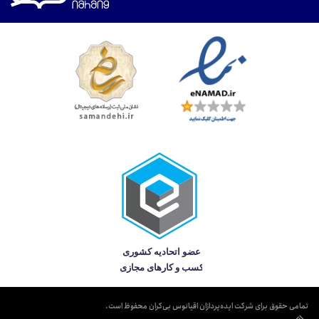
تمامی حقوق برای شرکت ایده‌پردازان اقیانوس بی‌کران محفوظ است.