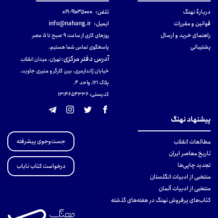
دربارهٔ نهنگ
تلفن:
۹۱۰۳۵۰۰۰-۰۲۱
قوانین و مقررات
ایمیل:
info@nahang.ir
راهنمای خرید و ارسال
روزهای کاری از ساعت ۹ صبح تا ۵ عصر
پشتیبانی
پاسخگوی تماس شما هستیم.
آدرس دفتر مرکزی
:
تهران، میدان انقلاب
خیابان ژاندارمری، بین کارگر و منیری جاوید،
پلاک 121، واحد ۴.
کدپستی: 131465433۶
پیشنهاد نهنگ
جست‌وجوی پیشرفته
مطالعات انقلاب
تاریخ معاصر ایران
تجدید چاپی‌ها
درخواست کتاب نایاب
منتخبی از ادبیات انگلستان
منتخبی از ادبیات آلمان
کتاب‌های پرفروش نهنگ در هفته‌های گذشته