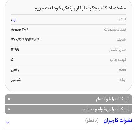
مشخصات کتاب چگونه از کار و زندگی خود لذت ببریم
ناشر
پل
تعداد صفحات
284 صفحه
شابک
9789649944814
سال انتشار
1399
نوبت چاپ
5
قطع
رقعی
جلد
شومیز
0
این کتاب را خوانده‌ام.
0
این کتاب را می‌خواهم بخوانم.
نظرات کاربران
(0 نظر)