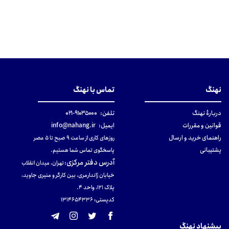
نهنگ
تماس با نهنگ
دربارهٔ نهنگ
تلفن:
۹۱۰۳۵۰۰۰-۰۲۱
قوانین و مقررات
ایمیل:
info@nahang.ir
راهنمای خرید و ارسال
روزهای کاری از ساعت ۹ صبح تا ۵ عصر
پشتیبانی
پاسخگوی تماس شما هستیم.
آدرس دفتر مرکزی
:
تهران، میدان انقلاب
خیابان ژاندارمری، بین کارگر و منیری جاوید،
پلاک 121، واحد ۴.
کدپستی: 131465433۶
پیشنهاد نهنگ