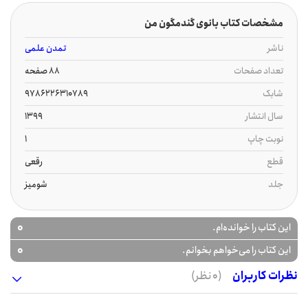
مشخصات کتاب بانوی گندمگون من
ناشر
تمدن علمی
تعداد صفحات
88 صفحه
شابک
9786226310789
سال انتشار
1399
نوبت چاپ
1
قطع
رقعی
جلد
شومیز
0
این کتاب را خوانده‌ام.
0
این کتاب را می‌خواهم بخوانم.
نظرات کاربران
(0 نظر)