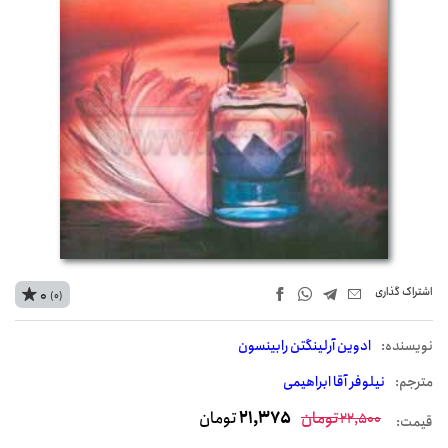
اشتراک‌ گذاری
0
(0)
نويسنده:
ادوین آرلینگتن رابینسون
مترجم:
نیلوفر آقا ابراهیمی
تومان
21,375
تومان
22,500
قیمت: