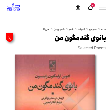
0
خانه
عمومی
ادبیات
شعر
شعر جهان
امریکا
بانوی گندمگون من
%
Selected Poems