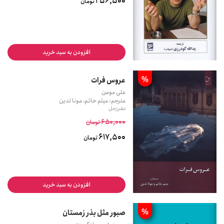
256,500
تومان
افزودن به سبد خرید
%
عروس فرات
علی مومن
مترجم: میثم حاتم، مونا تدین
نشر زحل
650,000
تومان
617,500
تومان
افزودن به سبد خرید
%
صبور مثل بذر زمستان