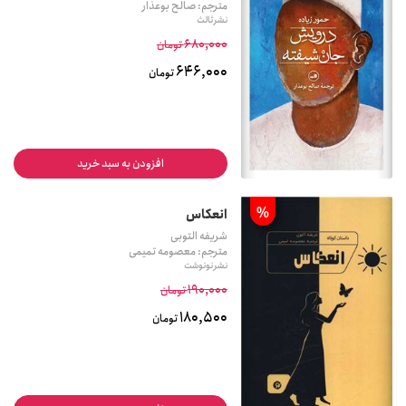
مترجم: صالح بوعذار
نشر ثالث
680,000
تومان
646,000
تومان
افزودن به سبد خرید
%
انعکاس
شریفه التوبی
مترجم: معصومه تمیمی
نشر نونوشت
190,000
تومان
180,500
تومان