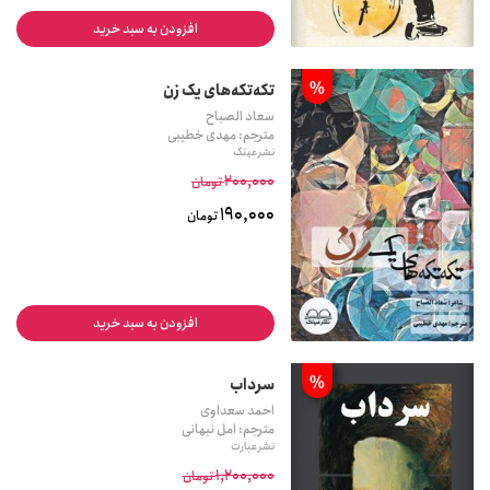
افزودن به سبد خرید
%
‏‫تکه‌تکه‌های یک زن‬‏‫
سعاد الصباح
مترجم: مهدی خطیبی
نشر عینک
200,000
تومان
190,000
تومان
افزودن به سبد خرید
%
سرداب
احمد سعداوی
مترجم: امل نبهانی
نشر عبارت
1,200,000
تومان