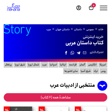
0
خانه
عمومی
داستان
داستان جهان
عرب
خرید اینترنتی
کتاب داستان عربی
اشتراک‌گذاری
امریکا
انگلیس
آلمان
فرانسه
ایتالیا
اسپانیا
عرب
شمال اروپا
شرق اروپا
پرتغال
روس
ترک
شرق آسیا
سایر کشورها
منتخبی از ادبیات عرب
مشاهدۀ همه (6 کتاب)
%
%
%