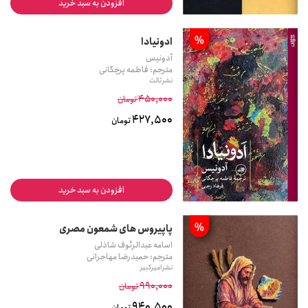
افزودن به سبد خرید
%
ادونیادا
آدونیس
مترجم: فاطمه پرچگانی
نشر ثالث
450,000
تومان
427,500
تومان
افزودن به سبد خرید
%
پاپیروس های شمعون مصری
اسامه عبدالرئوف شاذلی
مترجم: حمیدرضا مهاجرانی
نشر امیرکبیر
990,000
تومان
940,500
تومان