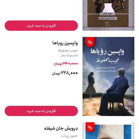
افزودن به سبد خرید
%
واپسین رویاها
نجیب محفوظ
نشر مهراندیش
240,000
تومان
228,000
تومان
افزودن به سبد خرید
%
درویش جان شیفته
حمور زیاده