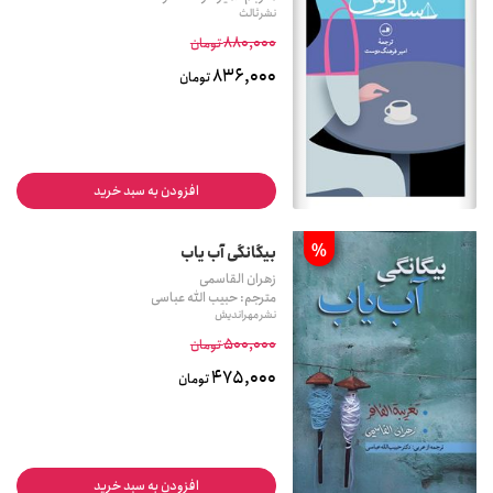
نشر ثالث
880,000
تومان
836,000
تومان
افزودن به سبد خرید
%
بیگانگی آب یاب
زهران القاسمی
مترجم: حبیب الله عباسی
نشر مهراندیش
500,000
تومان
475,000
تومان
افزودن به سبد خرید