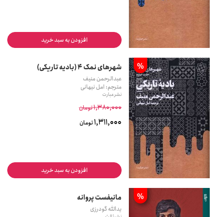
افزودن به سبد خرید
%
شهرهای نمک 4 (بادیه تاریکی)
عبدالرحمن منیف
مترجم: امل نیهانی
نشر عبارت
1,380,000
تومان
1,311,000
تومان
افزودن به سبد خرید
%
مانیفست پروانه
یدالله گودرزی
نشر ثالث