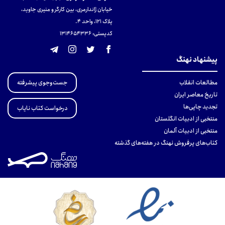
خیابان ژاندارمری، بین کارگر و منیری جاوید،
پلاک 121، واحد ۴.
کدپستی: 131465433۶
پیشنهاد نهنگ
جست‌وجوی پیشرفته
مطالعات انقلاب
تاریخ معاصر ایران
تجدید چاپی‌ها
درخواست کتاب نایاب
منتخبی از ادبیات انگلستان
منتخبی از ادبیات آلمان
کتاب‌های پرفروش نهنگ در هفته‌های گذشته