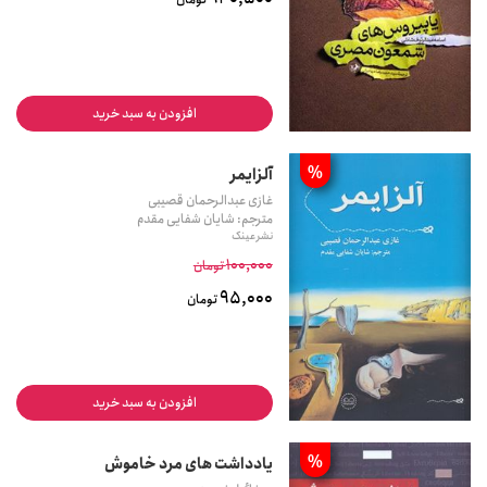
افزودن به سبد خرید
%
آلزایمر
غازی عبدالرحمان قصیبی
مترجم: شایان شفایی مقدم
نشر عینک
100,000
تومان
95,000
تومان
افزودن به سبد خرید
%
یادداشت های مرد خاموش