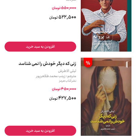
550,000
تومان
522,500
تومان
افزودن به سبد خرید
%
زنی که دیگر خودش را نمی شناسد
لیلی الاطرش
مترجم: زینب محمدطلاهرپور
نشر کتاب هرمز
450,000
تومان
427,500
تومان
افزودن به سبد خرید