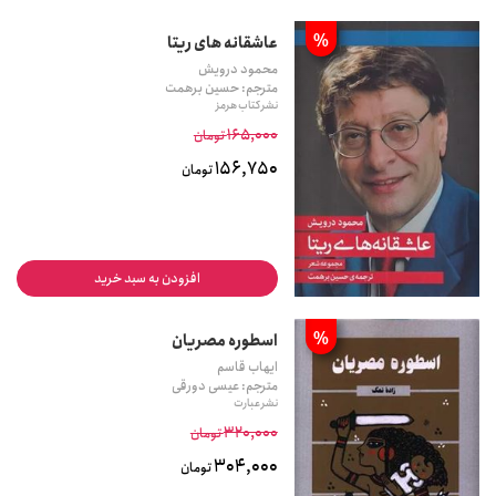
%
عاشقانه های ریتا
محمود درویش
مترجم: حسین برهمت
نشر کتاب هرمز
165,000
تومان
156,750
تومان
افزودن به سبد خرید
%
اسطوره مصریان
ایهاب قاسم
مترجم: عیسی دورقی
نشر عبارت
320,000
تومان
304,000
تومان