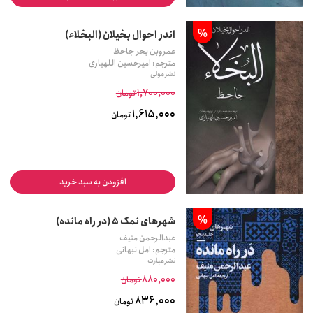
%
اندر احوال بخیلان (البخلاء)
عمروبن بحر جاحظ
مترجم: امیرحسین اللهیاری
نشر مولی
1,700,000
تومان
1,615,000
تومان
افزودن به سبد خرید
%
شهرهای نمک 5 (در راه مانده)
عبدالرحمن منیف
مترجم: امل نبهانی
نشر عبارت
880,000
تومان
836,000
تومان