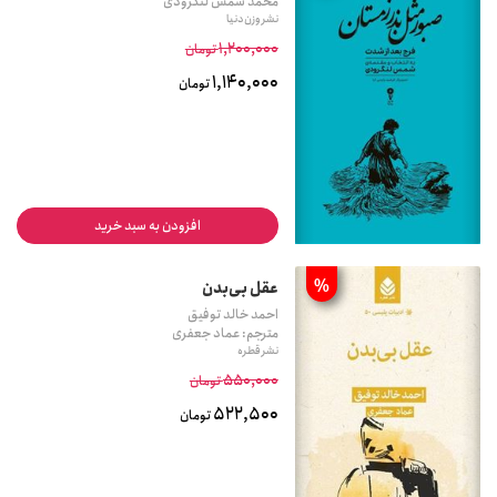
محمد شمس لنگرودی
نشر وزن دنیا
1,200,000
تومان
1,140,000
تومان
افزودن به سبد خرید
%
عقل بی‌بدن
احمد خالد توفیق
مترجم: عماد جعفری
نشر قطره
550,000
تومان
522,500
تومان