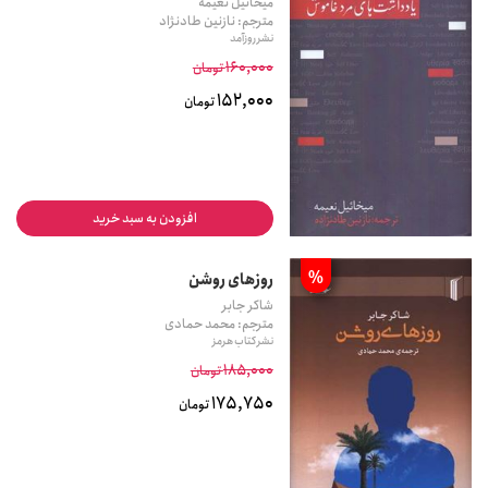
میخائیل نعیمه
مترجم: نازنین طادنژاد
نشر روزآمد
160,000
تومان
152,000
تومان
افزودن به سبد خرید
%
روزهای روشن
شاکر جابر
مترجم: محمد حمادی
نشر کتاب هرمز
185,000
تومان
175,750
تومان