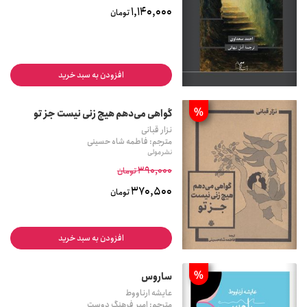
1,140,000
تومان
افزودن به سبد خرید
%
گواهی می‌دهم هیچ زنی نیست جز تو
نزار قبانی
مترجم: فاطمه شاه حسینی
نشر مولی
390,000
تومان
370,500
تومان
افزودن به سبد خرید
%
ساروس
عایشه ارناووط
مترجم: امیر فرهنگ دوست