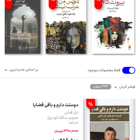
بر اساس جدیدترین
فقط محصولات موجود
فیلتر کردن
364 عنوان
%
دوستت دارم و باقی قضایا
نزار قبانی
مترجم: یدالله گودرزی
نشر گویا
270,000
تومان