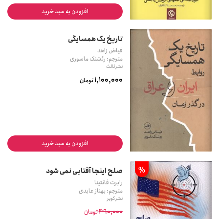
افزودن به سبد خرید
تاریخ یک همسایگی
فیاض زاهد
مترجم: رئشنک ماسوری
نشر ثالث
1,100,000
تومان
افزودن به سبد خرید
%
صلح اینجا آفتابی نمی شود
رابرت فانتینا
مترجم: بهناز عابدی
نشر کویر
490,000
تومان