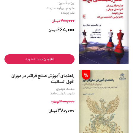
ون جکسون
مترجم: بهاره سازمند
نشر جوینده
700,000
تومان
665,000
تومان
افزودن به سبد خرید
%
راهنمای آموزش صلح فراگیر در دوران
افول انسانیت
محمد حیدری
نشر بین المللی حافظ
400,000
تومان
380,000
تومان