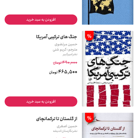
افزودن به سبد خرید
%
جنگ های ترکیبی آمریکا
حسین مرتضوی
مترجم: کریم شنی
نشر امیرکبیر
490,000
تومان
465,500
تومان
افزودن به سبد خرید
%
از گلستان تا ترکمانچای
حسین اصغری
نشر نگارستان اندیشه