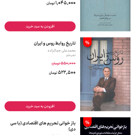
1,045,000
تومان
افزودن به سبد خرید
%
تاریخ روابط روس و ایران
محمدعلی جمالزاده
نشر علم
550,000
تومان
522,500
تومان
افزودن به سبد خرید
%
باز خوانی تحریم های اقتصادی (با سی
دی)