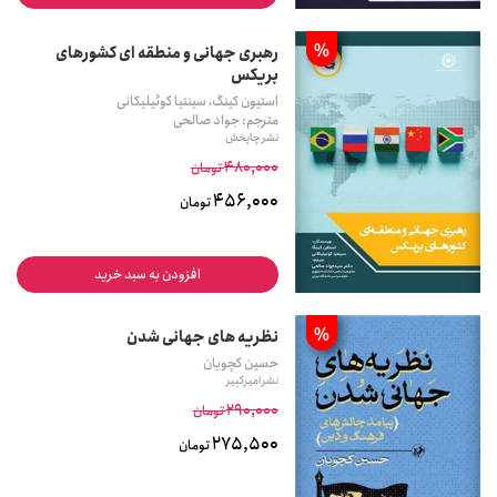
%
رهبری جهانی و منطقه ای کشورهای
بریکس
استیون کینگ، سینتیا کوئیلیکانی
مترجم: جواد صالحی
نشر چاپخش
480,000
تومان
456,000
تومان
افزودن به سبد خرید
%
نظریه های جهانی شدن
حسین کچویان
نشر امیرکبیر
290,000
تومان
275,500
تومان