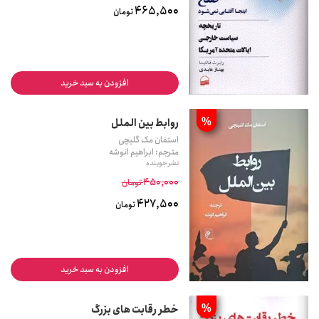
465,500
تومان
افزودن به سبد خرید
%
روابط بین الملل
استفان مک گلیچی
مترجم: ابراهیم انوشه
نشر جوینده
450,000
تومان
427,500
تومان
افزودن به سبد خرید
%
خطر رقابت های بزرگ