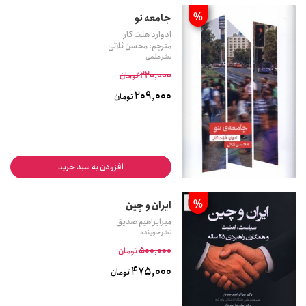
%
جامعه نو
ادوارد هلت کار
مترجم: محسن ثلاثی
نشر علمی
220,000
تومان
209,000
تومان
افزودن به سبد خرید
%
ایران و چین
میرابراهیم صدیق
نشر جوینده
500,000
تومان
475,000
تومان