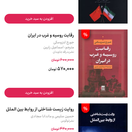
افزودن به سبد خرید
%
رقابت روسیه و غرب در ایران
جورج لنزوسکی
مترجم: اسماعیل رایین
نشر بدرقه جاویدان
600,000
تومان
570,000
تومان
افزودن به سبد خرید
%
روایت زیست شناختی از روابط بین الملل
حسین سلیمی و ماندانا سجادی
نشر لوگوس
420,000
تومان