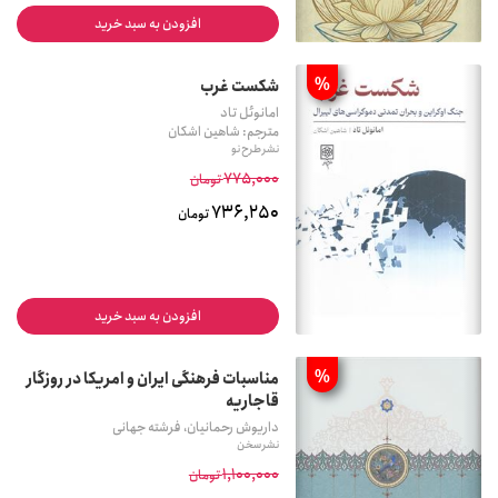
افزودن به سبد خرید
%
شکست غرب
امانوئل تاد
مترجم: شاهین اشکان
نشر طرح نو
775,000
تومان
736,250
تومان
افزودن به سبد خرید
%
مناسبات فرهنگی ایران و امریکا در روزگار
قاجاریه
داریوش رحمانیان، فرشته جهانی
نشر سخن
1,100,000
تومان