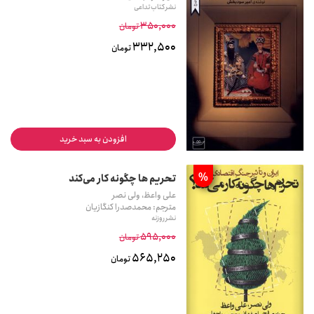
نشر کتاب تداعی
350,000
تومان
332,500
تومان
افزودن به سبد خرید
%
تحریم ها چگونه کار می‌کند
علی واعظ، ولی نصر
مترجم: محمدصدرا کنگازیان
نشر روزنه
595,000
تومان
565,250
تومان