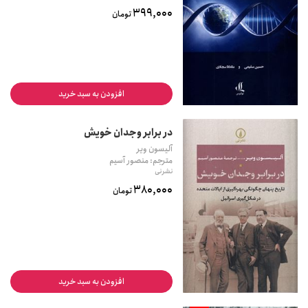
399,000
تومان
افزودن به سبد خرید
در برابر وجدان خویش
آلیسون ویر
مترجم: منصور آسیم
نشر نی
380,000
تومان
افزودن به سبد خرید