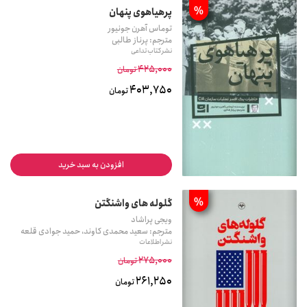
%
پرهیاهوی پنهان
توماس آهرن جونیور
مترجم: پرناز طالبی
نشر کتاب تداعی
425,000
تومان
403,750
تومان
افزودن به سبد خرید
%
گلوله های واشنگتن
ویجی پراشاد
مترجم: سعید محمدی کاوند، حمید جوادی قلعه
نشر اطلاعات
275,000
تومان
261,250
تومان