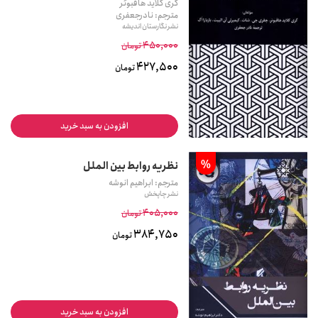
گری کلاید هافبوئر
مترجم: نادرجعفری
نشر نگارستان اندیشه
450,000
تومان
427,500
تومان
افزودن به سبد خرید
%
نظریه روابط بین الملل
مترجم: ابراهیم انوشه
نشر چاپخش
405,000
تومان
384,750
تومان
افزودن به سبد خرید