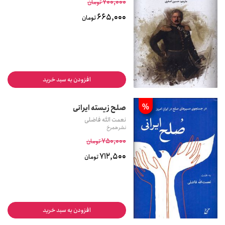
700,000
تومان
665,000
تومان
افزودن به سبد خرید
%
صلح زیسته ایرانی
نعمت الله فاضلی
نشر همرخ
750,000
تومان
712,500
تومان
افزودن به سبد خرید