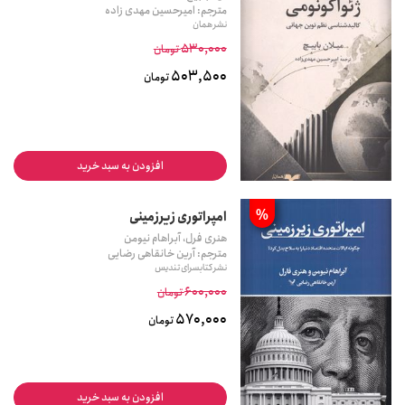
مترجم: امیرحسین مهدی زاده
نشر همان
530,000
تومان
503,500
تومان
افزودن به سبد خرید
%
امپراتوری زیرزمینی
هنری فرل، آبراهام نیومن
مترجم: آرین خانقاهی رضایی
نشر کتابسرای تندیس
600,000
تومان
570,000
تومان
افزودن به سبد خرید