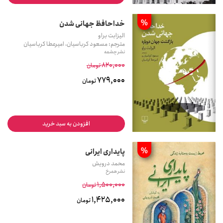
%
خداحافظ جهانی شدن
الیزابت براو
مترجم: مسعود کرباسیان، امیرعطا کرباسیان
نشر چشمه
820,000
تومان
779,000
تومان
افزودن به سبد خرید
%
پایداری ایرانی
محمد درویش
نشر همرخ
1,500,000
تومان
1,425,000
تومان