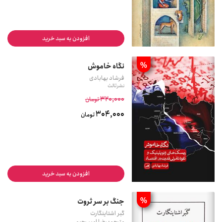
افزودن به سبد خرید
%
نگاه خاموش
فرشاد بهابادی
نشر ثالث
320,000
تومان
304,000
تومان
افزودن به سبد خرید
%
جنگ بر سر ثروت
گبر اشتاینگارت
مترجم: رضا امیر رحیمی