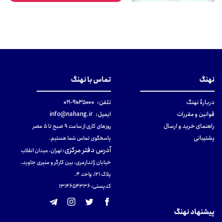
نهنگ
تماس با نهنگ
دربارهٔ نهنگ
تلفن:
۹۱۰۳۵۰۰۰-۰۲۱
قوانین و مقررات
ایمیل:
info@nahang.ir
راهنمای خرید و ارسال
روزهای کاری از ساعت ۹ صبح تا ۵ عصر
پشتیبانی
پاسخگوی تماس شما هستیم.
آدرس دفتر مرکزی
:
تهران، میدان انقلاب
خیابان ژاندارمری، بین کارگر و منیری جاوید،
پلاک 121، واحد ۴.
کدپستی: 131465433۶
پیشنهاد نهنگ