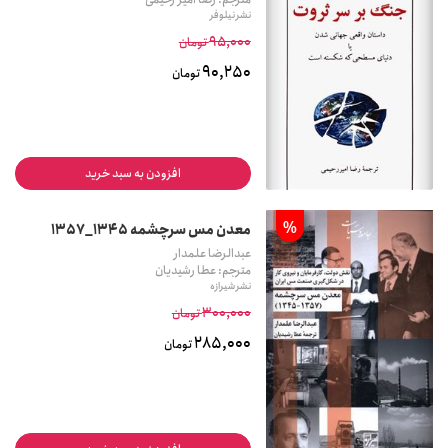
نشر نیلوفر
95,000
تومان
90,250
تومان
افزودن به سبد خرید
%
معدن مس سرچشمه 1345_1357
عبدالرضا علمدار
مترجم: عطا رشیدیان
نشر شیرازه
300,000
تومان
285,000
تومان