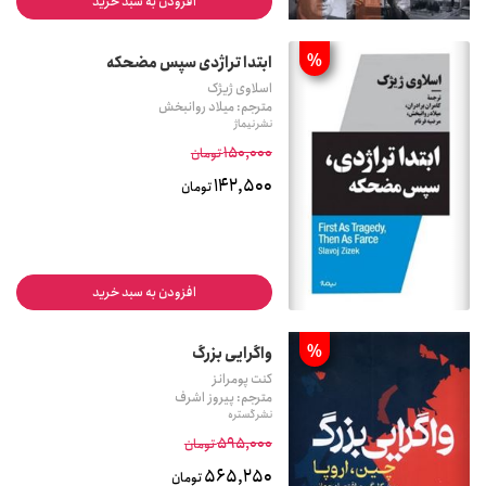
افزودن به سبد خرید
%
ابتدا تراژدی سپس مضحکه
اسلاوی ژیژک
مترجم: میلاد روانبخش
نشر نیماژ
150,000
تومان
142,500
تومان
افزودن به سبد خرید
%
واگرایی بزرگ
کنت پومرانز
مترجم: پیروز اشرف
نشر گستره
595,000
تومان
565,250
تومان