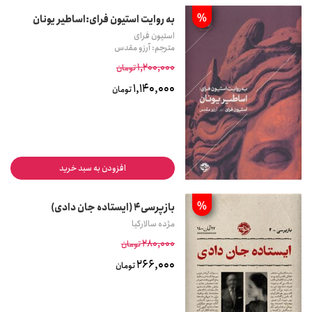
%
به روایت استیون فرای:اساطیر یونان
استیون فرای
مترجم: آرزو مقدس
1,200,000
تومان
1,140,000
تومان
افزودن به سبد خرید
%
بازپرسی4 (ایستاده جان دادی)
مژده سالارکیا
280,000
تومان
266,000
تومان