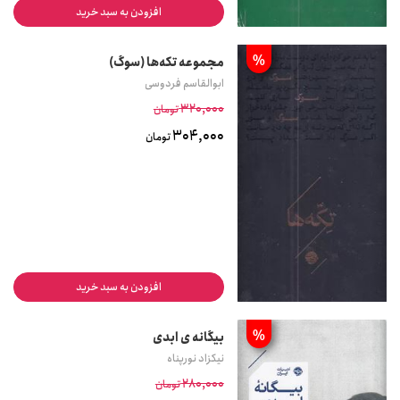
افزودن به سبد خرید
%
مجموعه تکه‌ها (سوگ)
ابوالقاسم فردوسی
320,000
تومان
304,000
تومان
افزودن به سبد خرید
%
بیگانه ی ابدی
نیکزاد نورپناه
280,000
تومان