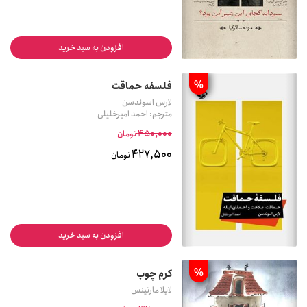
افزودن به سبد خرید
%
فلسفه حماقت
لارس اسوندسن
مترجم: احمد امیرخلیلی
450,000
تومان
427,500
تومان
افزودن به سبد خرید
%
کرم چوب
لایلا مارتینس