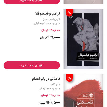
افزودن به سبد خرید
%
ترامپ و فیلسوفان
لارس اسوندسن
مترجم: احمد امیرخلیلی
980,000
تومان
931,000
تومان
افزودن به سبد خرید
%
تاملاتی در باب اعدام
آلبر کامو
مترجم: سوما زمانی
990,000
تومان
940,500
تومان