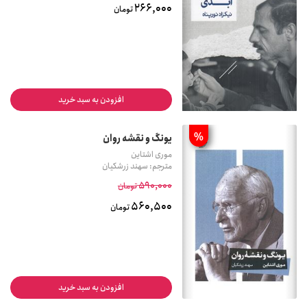
266,000
تومان
افزودن به سبد خرید
%
یونگ و نقشه روان
موری اشتاین
مترجم: سهند زرشکیان
590,000
تومان
560,500
تومان
افزودن به سبد خرید