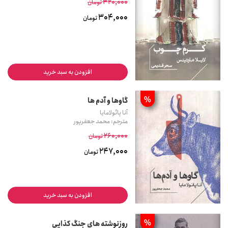
320,000
تومان
304,000
تومان
افزودن به سبد خرید
%
گاوها و آدم ها
آنا پائولامایا
مترجم: محمد جعفرپور
260,000
تومان
247,000
تومان
افزودن به سبد خرید
%
روزنوشته های جنگ کذایی