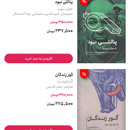
%
پنالتی نبود
خوان بیورو
مترجمان: فریدالدین سلیمانی، رضا احسانگر
250,000
تومان
237,500
تومان
افزودن به سبد خرید
%
گور زندگان
آناپائولا مایا
مترجم: سحر قدیمی
290,000
تومان
275,500
تومان