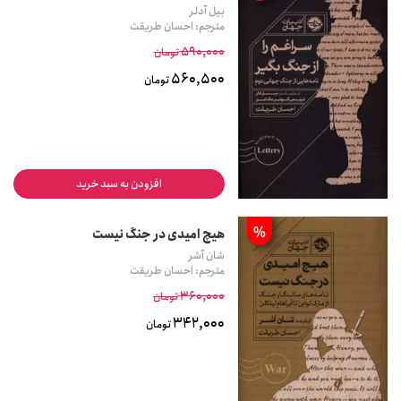
بیل آدلر
مترجم: احسان طریقت
590,000
تومان
560,500
تومان
افزودن به سبد خرید
%
هیچ امیدی در جنگ نیست
شان آشر
مترجم: احسان طریقت
360,000
تومان
342,000
تومان