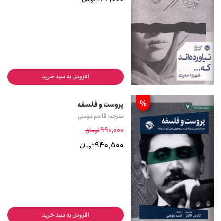
افزودن به سبد خرید
%
پروست و فلسفه
مترجم: قاسم مومنی
990,000
تومان
940,500
تومان
افزودن به سبد خرید