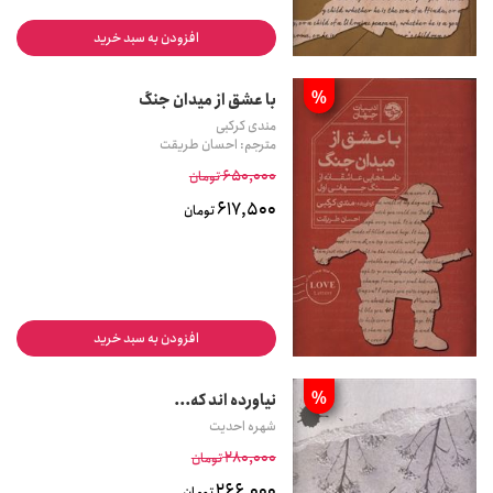
افزودن به سبد خرید
%
با عشق از میدان جنگ
مندی کرکبی
مترجم: احسان طریقت
650,000
تومان
617,500
تومان
افزودن به سبد خرید
%
نیاورده اند که...
شهره احدیت
280,000
تومان
266,000
تومان