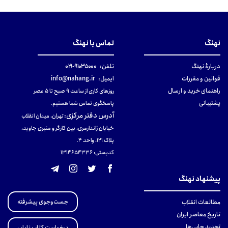
نهنگ
تماس با نهنگ
دربارهٔ نهنگ
تلفن:
۹۱۰۳۵۰۰۰-۰۲۱
قوانین و مقررات
ایمیل:
info@nahang.ir
راهنمای خرید و ارسال
روزهای کاری از ساعت ۹ صبح تا ۵ عصر
پشتیبانی
پاسخگوی تماس شما هستیم.
آدرس دفتر مرکزی
:
تهران، میدان انقلاب
خیابان ژاندارمری، بین کارگر و منیری جاوید،
پلاک 121، واحد ۴.
کدپستی: 131465433۶
پیشنهاد نهنگ
جست‌وجوی پیشرفته
مطالعات انقلاب
تاریخ معاصر ایران
تجدید چاپی‌ها
درخواست کتاب نایاب