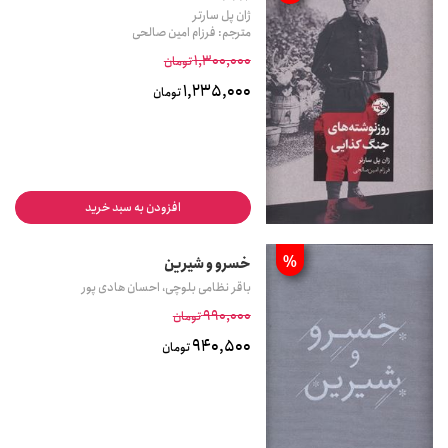
ژان پل سارتر
مترجم: فرزام امین صالحی
1,300,000
تومان
1,235,000
تومان
افزودن به سبد خرید
%
خسرو و شیرین
باقر نظامی بلوچی، احسان هادی پور
990,000
تومان
940,500
تومان