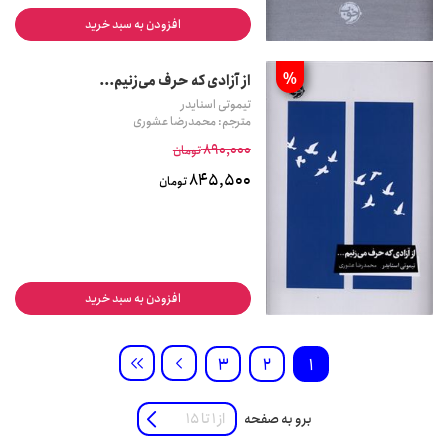
افزودن به سبد خرید
%
‏‫از آزادی که حرف می‌زنیم...
تیموتی اسنایدر
مترجم: محمدرضا عشوری
890,000
تومان
845,500
تومان
افزودن به سبد خرید
3
2
1
برو به صفحه