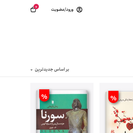
0
ورود/عضویت
بر اساس جدیدترین
%
%