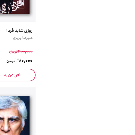
روزی شاید فردا
علیرضا وزیری
400,000
تومان
380,000
تومان
افزودن به س