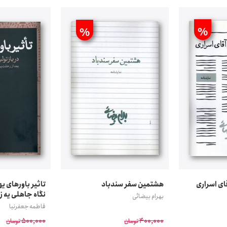
%
%
ای اسراری
هشتمین سفر سندباد
تاثیر باورهای یه
نگاه جاهلی یه ز
بهرام بیضائی
فاطمه جعفرنیا
500,000
400,000
تومان
تومان