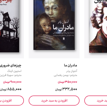
مادران ما
چیزهای ضروری
آنتوان وتر
استیون کینگ
مترجم: بهمن یغمایی
مترجم: سهیلا فرزین 
900,000
350,000
تومان
تومان
855,000
332,500
تومان
تومان
بد خرید
افزودن به سبد خرید
افزودن ب