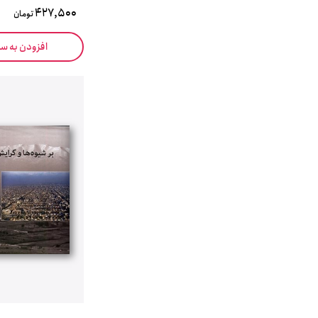
427,500
تومان
افزودن به س