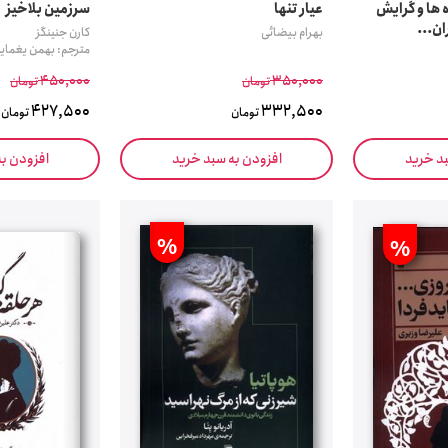
ه ها و گرایش
عیار تنها
سرزمین بلاخیز
ن...
بهرام بیضائی
کارن جنینگز
مترجم: بهمن یغمای
450,000
350,000
تومان
تومان
427,500
332,500
تومان
تومان
بد خرید
افزودن به سبد خرید
افزودن ب
%
%