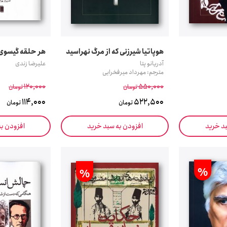
هوپاتیا شیرزنی که از مرگ نهراسید
هر حلقه گیسوی 
آدریانو پتا
علیرضا زندی
مترجم: مهرداد میرفخرایی
120,000
550,000
تومان
تومان
114,000
522,500
تومان
تومان
بد خرید
افزودن به سبد خرید
افزودن ب
%
%