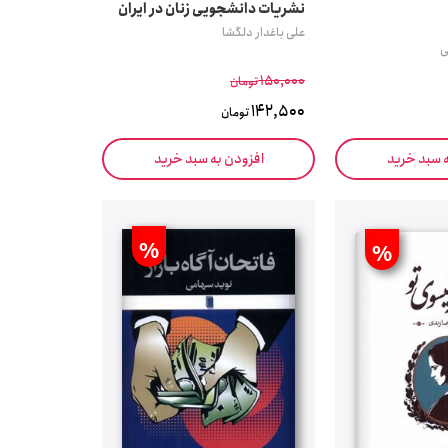
نشریات دانشجویی زنان در ایران
علی باغدار دلگشا
ی
150,000
تومان
142,500
تومان
ه سبد خرید
افزودن به سبد خرید
%
%