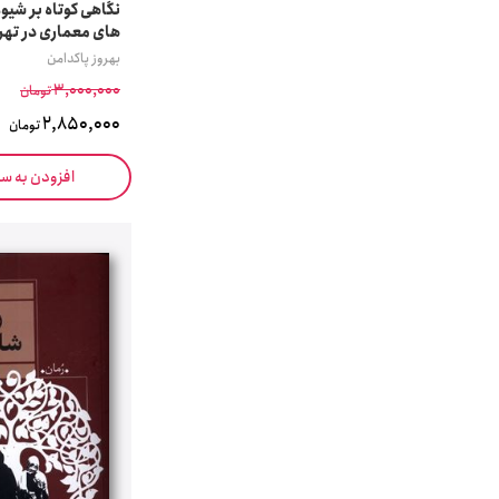
نگاهی کوتاه بر شیو
های معماری در تهرا
بهروز پاکدامن
3,000,000
تومان
2,850,000
تومان
افزودن به س