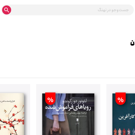
ن
%
%