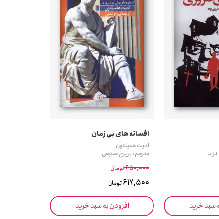
افسانه های بی زمان
ادیت همیلتون
نژاد
مترجم: پریرخ صنیعی
650,000
تومان
617,500
تومان
ه سبد خرید
افزودن به سبد خرید