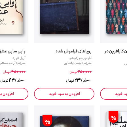
ن کارآفرین در
رویاهای فراموش شده
وابی سابی عشق
لئونور دو رکوندو
آریل فورد
مترجم: بهمن یغمایی
مترجم: آزاده مسعود
ن
450,000
250,000
تومان
تومان
427,500
237,500
تومان
تومان
بد خرید
افزودن به سبد خرید
افزودن ب
%
%