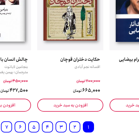
رام بیضایی
حکایت دختران قوچان
چالش انسان با
افسانه نجم آبادی
بنجامین لاباتوت
مترجمان: بهمن یغما
450,000
700,000
تومان
تومان
427,500
665,000
تومان
تومان
بد خرید
افزودن به سبد خرید
افزودن ب
7
6
5
4
3
2
1