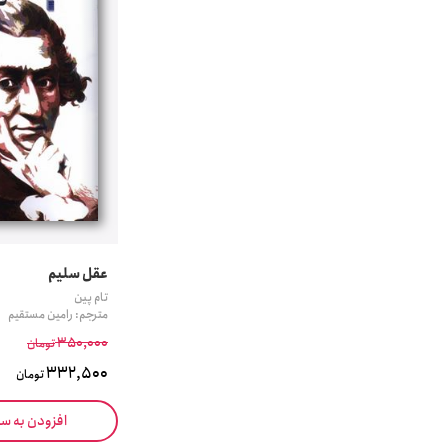
عقل سلیم
تام پین
مترجم: رامین مستقیم
350,000
تومان
332,500
تومان
افزودن به س