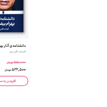
دانشنامه ی آثار به
فرشید قلی پور
550,000
تومان
522,500
تومان
افزودن به س