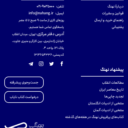
دربارهٔ نهنگ
تلفن:
۹۱۰۳۵۰۰۰-۰۲۱
قوانین و مقررات
ایمیل:
info@nahang.ir
راهنمای خرید و ارسال
روزهای کاری از ساعت ۹ صبح تا ۵ عصر
پشتیبانی
پاسخگوی تماس شما هستیم.
آدرس دفتر مرکزی
:
تهران، میدان انقلاب
خیابان ژاندارمری، بین کارگر و منیری جاوید،
پلاک 121، واحد ۴.
کدپستی: 131465433۶
پیشنهاد نهنگ
جست‌وجوی پیشرفته
مطالعات انقلاب
تاریخ معاصر ایران
تجدید چاپی‌ها
درخواست کتاب نایاب
منتخبی از ادبیات انگلستان
منتخبی از ادبیات آلمان
کتاب‌های پرفروش نهنگ در هفته‌های گذشته