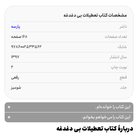
مشخصات کتاب تعطیلات بی دغدغه
ناشر
پارسه
تعداد صفحات
168 صفحه
شابک
9786002533562
سال انتشار
1397
نوبت چاپ
2
قطع
رقعی
جلد
شومیز
0
این کتاب را خوانده‌ام.
0
این کتاب را می‌خواهم بخوانم.
دربارۀ کتاب تعطیلات بی دغدغه