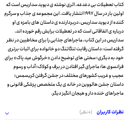
کتاب تعطیلات بی دغدغه، اثری نوشته ی دیوید سداریس است که
اولین بار در سال 1997 انتشار یافت. این مجموعه ی جذاب و سرگرم
کننده از دیوید سداریس، دربردارنده ی داستان های بامزه ی او
درباره ی اتفاقاتی است که در تعطیلات برایش رقم خورده اند.
سداریس در این کتاب، ماجراهای جذابی را برای مخاطبین در نظر
گرفته است: داستان رقابت تنگاتنگ دو خانواده برای اثبات برتری
خود به دیگری؛ سختی های توضیح دادن «خرگوش عید پاک» برای
فرانسوی ها؛ ماجرای گیر افتادن در برف و کولاک؛ آداب و رسوم
عجیب و غریب کشورهای مختلف در جشن گرفتن کریسمس؛
داستان جشن هالووین در خانه ی یک متخصص پزشکی قانونی و
ماجراهای خنده دار و هیجان انگیز دیگر.
نظرات کاربران
(0 نظر)