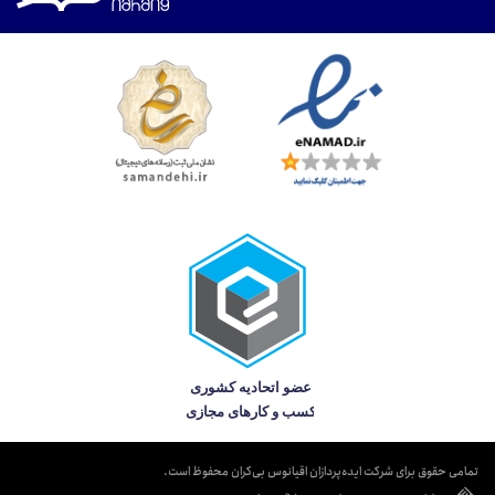
تمامی حقوق برای شرکت ایده‌پردازان اقیانوس بی‌کران محفوظ است.