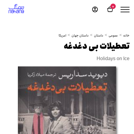
0
خانه
عمومی
داستان
داستان جهان
امریکا
تعطیلات بی دغدغه
Holidays on Ice