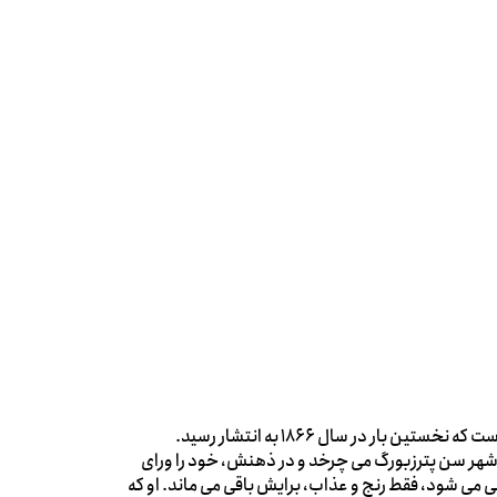
<p>کتاب جنایت و مکافات، رمانی نوشته ی فئودور داستایفسکی است که نخستین بار در سال 1866 به انتشار رسید.
شهر سن پترزبورگ می چرخد و در ذهنش، خود را ورای
 می شود، فقط رنج و عذاب، برایش باقی می ماند. او که