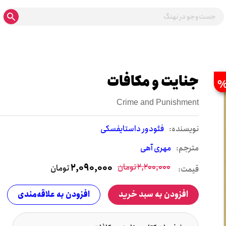
جنایت و مکافات
Crime and Punishment
نويسنده:
فئودور داستایفسکی
مترجم:
مهری آهی
2,200,000
تومان
2,090,000
تومان
قیمت:
افزودن به سبد خرید
افزودن به علاقه‌مندی