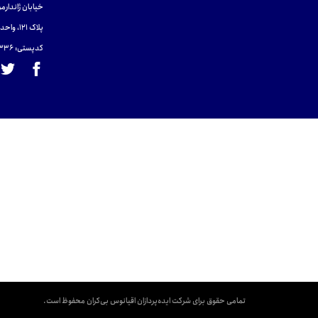
خیابان ژاندارمر
پلاک 121، واحد ۴.
کدپستی: 131465433۶
تمامی حقوق برای شرکت ایده‌پردازان اقیانوس بی‌کران محفوظ است.