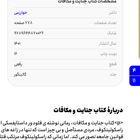
مشخصات کتاب جنایت و مکافات
ناشر
خوارزمی
تعداد صفحات
778 صفحه
شابک
9789644870026
سال انتشار
1401
نوبت چاپ
16
قطع
رقعی
4
جلد
گالینگور
11
دربارۀ کتاب جنایت و مکافات
راسکولینکوف، مردی مستأصل و بی چیز است که تنها در زاغه های 
قوانین جامعه تصور می کند. اما زمانی که راسکولینکوف مرتکب قتلی