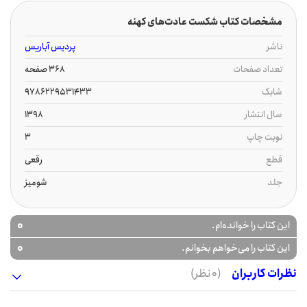
مشخصات کتاب شکست عادت‌های کهنه
ناشر
پردیس آباریس
تعداد صفحات
368 صفحه
شابک
9786229531433
سال انتشار
1398
نوبت چاپ
3
قطع
رقعی
جلد
شومیز
0
این کتاب را خوانده‌ام.
0
این کتاب را می‌خواهم بخوانم.
نظرات کاربران
(0 نظر)