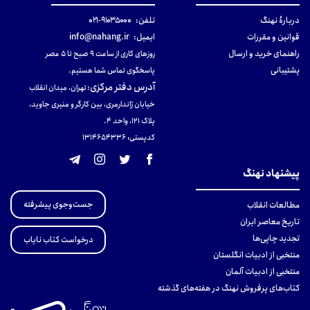
دربارهٔ نهنگ
تلفن:
۹۱۰۳۵۰۰۰-۰۲۱
قوانین و مقررات
ایمیل:
info@nahang.ir
راهنمای خرید و ارسال
روزهای کاری از ساعت ۹ صبح تا ۵ عصر
پشتیبانی
پاسخگوی تماس شما هستیم.
آدرس دفتر مرکزی
:
تهران، میدان انقلاب
خیابان ژاندارمری، بین کارگر و منیری جاوید،
پلاک 121، واحد ۴.
کدپستی: 131465433۶
پیشنهاد نهنگ
جست‌وجوی پیشرفته
مطالعات انقلاب
تاریخ معاصر ایران
تجدید چاپی‌ها
درخواست کتاب نایاب
منتخبی از ادبیات انگلستان
منتخبی از ادبیات آلمان
کتاب‌های پرفروش نهنگ در هفته‌های گذشته