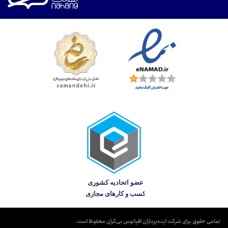
تمامی حقوق برای شرکت ایده‌پردازان اقیانوس بی‌کران محفوظ است.