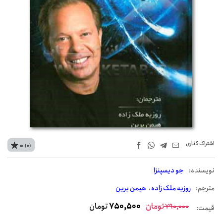
اشتراک‌ گذاری
0
(0)
نويسنده:
جو دیسپنزا
مترجم:
روزبه ملک زاده
هیمن برین
تومان
750,500
تومان
790,000
قیمت: