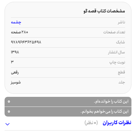
مشخصات کتاب قصه گو
ناشر
چشمه
تعداد صفحات
280 صفحه
شابک
9789643625498
سال انتشار
1398
نوبت چاپ
3
قطع
رقعی
جلد
شومیز
0
این کتاب را خوانده‌ام.
0
این کتاب را می‌خواهم بخوانم.
نظرات کاربران
(0 نظر)