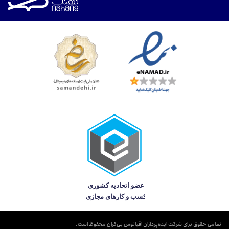
تمامی حقوق برای شرکت ایده‌پردازان اقیانوس بی‌کران محفوظ است.