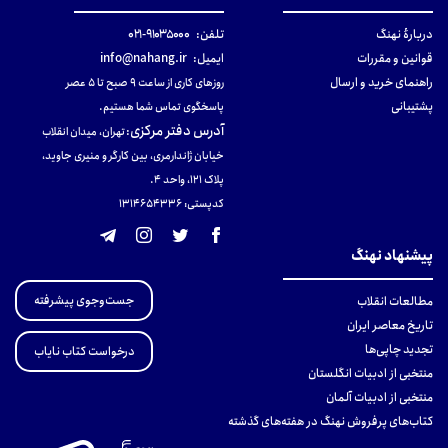
دربارهٔ نهنگ
تلفن:
۹۱۰۳۵۰۰۰-۰۲۱
قوانین و مقررات
ایمیل:
info@nahang.ir
راهنمای خرید و ارسال
روزهای کاری از ساعت ۹ صبح تا ۵ عصر
پشتیبانی
پاسخگوی تماس شما هستیم.
آدرس دفتر مرکزی
:
تهران، میدان انقلاب
خیابان ژاندارمری، بین کارگر و منیری جاوید،
پلاک 121، واحد ۴.
کدپستی: 131465433۶
پیشنهاد نهنگ
جست‌وجوی پیشرفته
مطالعات انقلاب
تاریخ معاصر ایران
تجدید چاپی‌ها
درخواست کتاب نایاب
منتخبی از ادبیات انگلستان
منتخبی از ادبیات آلمان
کتاب‌های پرفروش نهنگ در هفته‌های گذشته