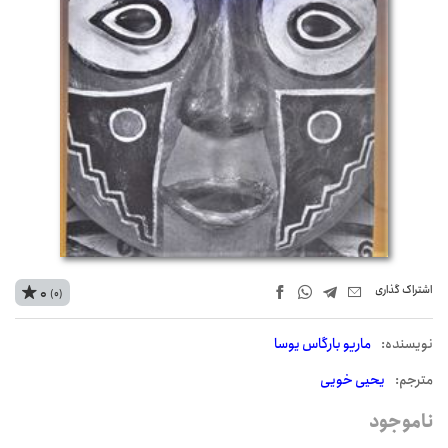
اشتراک‌ گذاری
0
(0)
نويسنده:
ماریو بارگاس یوسا
مترجم:
یحیی خویی
ناموجود