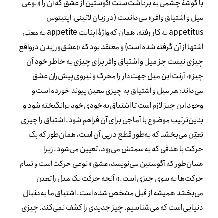
با گوشۀ چشمی به برداشت سنت آگوستین از عشق که آن را «نوعی
میل و اشتیاق وافر» می‌دانست (در زبان لاتینی، اپتیتوس
appetitus
به کار رفته، همان که واژۀ اپتایت
appetite
به معنی
اشتها از آن گرفته شده است
(
و معتقد بود که «عشق‌ورزیدن درواقع
چیزی نیست جز میل و اشتیاق وافر برای چیزی به خاطر خود آن
چیز»، آرنت این میل جهت‌دار را محرک و نیروی پیش‌ران عشق
می‌داند: هر میل و اشتیاق به چیزی معین پیوند خورده است و
وجود این چیز لازم است تا اشتیاق به‌خودی‌خود برانگیخته شود و
بدین‌ترتیب موضوع یا آماجی برای آن فراهم شود. اشتیاق را چیزی
تعیّن می‌بخشد که به‌طور قطع درپی آن است، همان‌طور که یک
حرکت با هدفی که به سمتش می‌رود، تعیین می‌شود. زیرا
همان‌طور که آگوستین می‌نویسد، عشق «نوعی حرکت است و تمام
حرکت‌ها به سوی چیزی است.» آنچه حرکت یک میل را تعین
می‌بخشد همیشه از قبل مشخص شده است. اشتیاق ما به‌دنبال
دنیایی است که می‌شناسیم. چیز جدیدی را کشف نمی‌کند. چیزی