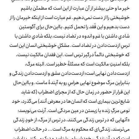
خیر ما و حتی بیشتر از آن عبارت از این است که مطمئن باشیم
خوشبختی را از دست نمی‌دهیم. غم عبارت است از اینکه خیرمان را از
دست بدهیم و این فَقد را تحمل کنیم. بااین‌حال برای آگوستین
شادیِ داشتن با غم و اندوه در تضاد نیست، بلکه شادیِ داشتن با
ترسِ ازدست‌دادن در تضاد است. مشکلِ خوشبختی انسان این است
که خوشبختی دائماً درگیر ترس است. این فقدان مالکیت نیست،
بلکه امنیتِ مالکیت است که مسئلۀ خطیر است. البته مرگ،
ازدست‌دادن نهایی است؛ ازدست‌دادن عشق و ازدست‌دادن زندگی و
بنابراین مرگ موضوع نهایی هراسِ رو به آیندۀ ماست. و بااین‌حال
این فرار از حضور در زمان حال که از مجرای اضطراب (که شاید
شایع‌ترین بیماری است که انسان‌ها در معرض آنند) می‌گذرد، خود
نوعی مرگِ زنده یا زیستن در عین مردگی است. آرنت می‌نویسد:
«آنهایی که در ترس زندگی می‌کنند، در ترس از مرگ، از خودِ زندگی
می‌ترسند، زندگی‌ای که محکوم به مرگ است... در حالت اضطراب
است که در آن زندگی، خودش را می‌شناسد و درک می‌کند. بنابراین