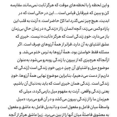
و این لحظه را با لحظه‌های موقت که هرگز ثابت نمی‌مانند مقایسه
کن و ببین که غیرقابل قیاس است... این در حالی است که در
ابدیت، هیچ‌چیز نمی‌گذرد اما کلْ حاضر است.» آرنت به قلب این
پارادوکس می‌زند: آنچه انسان را از «زندگی» در زمان حالِ بی‌زمان
باز می‌دارد، خودِ زندگی است که هرگز «ثابت‌» نیست. خیری که
عشق اشتیاق به آن دارد، فراتر از همۀ آرزوهای صِرف است. اگر
مسئله فقط خواستن بود، همۀ آرزوها به ترس ختم می‌شد. و
ازآنجاکه هرچیزی که از بیرون با زندگی روبه‌رو می‌شود به‌عنوان
موضوع میل و اشتیاق آن چیز، درپی خودِ زندگی است (زندگی که
داریم از دست می‌دهیم)، بنابراین موضوع نهایی همۀ آرزوها، خودِ
زندگی است. زندگی همان خیری است که باید به‌دنبال آن باشیم،
یعنی زندگی واقعی. آرنت به مفهوم میل بازمی‌گردد، میلی که
هم‌زمان ما را از زندگی بیرون می‌کشد و در آن فرو می‌برد: «میل
واسطۀ میان فاعل و مفعول است و با تبدیل فاعل به عاشق و مفعول
به معشوق فاصلۀ میان آنها را از بین می‌برد. زیرا عاشق هرگز از آنچه