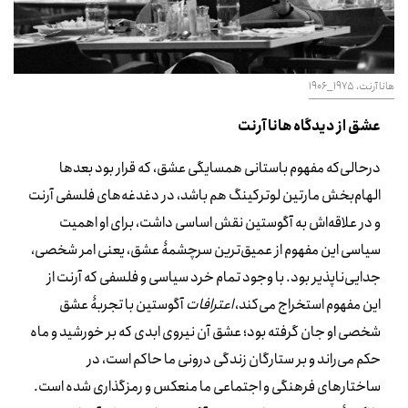
هانا آرنت، 1975_1906
عشق از دیدگاه هانا آرنت
درحالی‌که مفهوم باستانی همسایگی عشق، که قرار بود بعدها
الهام‌بخش مارتین لوترکینگ هم باشد، در دغدغه‌های فلسفی آرنت
و در علاقه‌اش به آگوستین نقش اساسی داشت، برای او اهمیت
سیاسی این مفهوم از عمیق‌ترین سرچشمۀ عشق، یعنی امر شخصی،
جدایی‌ناپذیر بود. با وجود تمام خرد سیاسی و فلسفی که آرنت از
این مفهوم استخراج می‌کند،
اعترافات
آگوستین با تجربۀ عشق
شخصی او جان گرفته بود؛ عشق آن نیروی ابدی که بر خورشید و ماه
حکم می‌راند و بر ستارگان زندگی درونی ما حاکم است، در
ساختارهای فرهنگی و اجتماعی ما منعکس و رمزگذاری شده است.