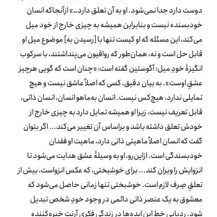
دوست دارد جدا نمی‌شود. او به آن تعلق دارد…» ازآنجاکه انسان
خودبسنده نیست و بنابراین همیشه به چیزی خارج از خود میل
می‌کند، این مسئله که او کیست تنها با
]
رسیدن به
[
موضوع میل او
قابل حل است و نه، همان‌طور که رواقیون می‌پنداشتند، با سرکوب
انگیزۀ خودِ میل: آگوستین گفته است: «چنان است که گویی هرچیز
عشقِ اوست». به بیان دقیق، کسی که اصلاً عاشق نیست و هیچ
تمایلی ندارد، هیچ‌کس نیست. انسان به‌ماهو انسان، انسان ذاتی،
قابل تعریف نیست، زیرا او همیشه تمایل دارد به چیزی خارج از
خودش تعلق داشته باشد و براساس آن تغییر می‌کند... اگر بتوان
گفت که انسان اصلاً ماهیتی ذاتی دارد، ماهیت او فقدان
خودبسندگی است. ازاین‌رو، او به وسیلۀ عشق هدایت می‌شود تا
انزوایش را ویران کند... برای خوشبختی، که عکس انزواست، بیش از
تعلقِ صِرف لازم است. خوشبختی تنها زمانی حاصل می‌شود که
معشوق به یک عنصر ذاتی دائمی در وجود خودِ شخص تبدیل
شود. ردیابی خط این ایده‌ها در زندگی فکری آرنت خیره‌کننده