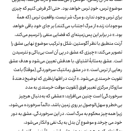
موضوع ترس، خودِ ترس خواهد بود. حتی اگر فرض کنیم که چیزی
برای ترس وجود ندارد، و مرگ شر نیست، واقعیتِ ترس (که همۀ
موجودات زنده از مرگ اجتناب می‌کنند) بر جای خود باقی خواهد
بود.» در برابر این پس‌زمینه‌ای که فضایی منفی را ترسیم می‌کند،
آرنت منطبق با نظر آگوستین، شکل و ترکیب موضوع نهایی عشق را
تصویر می‌کند: «چیزی که عشق در پی آن است بی‌باکی و نترسیدن
است. عشق به‌مثابۀ اشتیاق، با هدفش تعیین می‌شود و هدف عشق
رهایی از ترس است.» در عشق رمانتیک سرخوردگی (موقتاً) باعث
تقویت خرسندی می‌شود.» آرنت در اظهارنظری که توضیح‌دهندۀ
سازوکار مرکزی تعبیر فوق (تقویت موقت خرسندی به مدد
سرخوردگی) است چنین می‌افزاید: «عشقی که به‌دنبال هرچیز
بی‌خطر و سهل‌الوصول بر روی زمین باشد، دائماً سرخورده می‌شود،
زیرا همه‌چیز محکوم به مرگ است. در این سرخوردگی، عشق به دور
خود می چرخد ​​و موضوع آن بدل به یک نفی و انکار می‌شود،