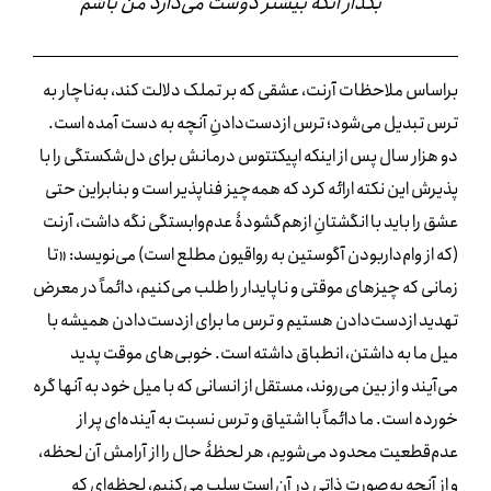
بگذار آنکه بیشتر دوست می‌دارد من باشم
براساس ملاحظات آرنت، عشقی که بر تملک دلالت کند، به‌ناچار به
ترس تبدیل می‌شود؛ ترس ازدست‌دادنِ آنچه به دست آمده است.
دو هزار سال پس از اینکه اپیکتتوس درمانش برای دل‌شکستگی را با
پذیرش این نکته ارائه کرد که همه‌چیز فناپذیر است و بنابراین حتی
عشق را باید با انگشتانِ ازهم‌گشودۀ عدم‌وابستگی نگه داشت، آرنت
(که از وام‌داربودن آگوستین به رواقیون مطلع است) می‌نویسد: «تا
زمانی که چیزهای موقتی و ناپایدار را طلب می‌کنیم، دائماً در معرض
تهدید ازدست‌دادن هستیم و ترس ما برای ازدست‌دادن همیشه با
میل ما به داشتن، انطباق داشته است. خوبی‌های موقت پدید
می‌آیند و از بین می‌روند، مستقل از انسانی که با میل خود به آنها گره
خورده است. ما دائماً با اشتیاق و ترس نسبت به آینده‌ای پر از
عدم‌قطعیت محدود می‌شویم، هر لحظۀ حال را از آرامش آن لحظه،
و از آنچه به‌صورت ذاتی در آن است سلب می‌کنیم، لحظه‌ای که