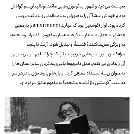
سیاست می‌دید و ظهور ایدئولوژی‌هایی مانند توتالیتاریسم گواه آن
بود و خودش منشأ آن را به‌صورتی به‌یادماندنی و با دقت بررسی
کرده بود. او از آگوستین بود که عبارت
amor mundi
را به معنی
«عشق به جهان» به عاریت گرفت، همان مفهومی که قرار بود بعدها
به ویژگی تعریف‌کنندۀ فلسفۀ او تبدیل شود. آرنت با پنجه
درافکندن با پرسش‌هایی در پیوند با اینکه چرا تسلیم شر می‌شویم و
آن را عادی می‌کنیم، عمل نامربوط یا بی‌ربط‌کردن سایر انسان‌ها را
به‌عنوان ریشۀ استبداد معرفی کرد. او بارها و بارها برای پادزهر شر
به سنت آگوستین بازگشت: مشخصاً به مفهوم عشق در نزد او.