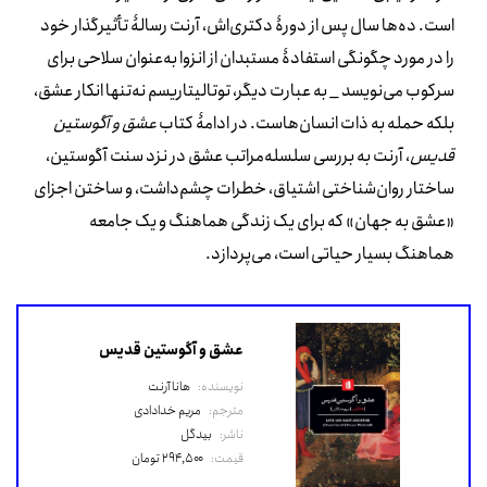
است. ده‌ها سال پس از دورۀ دکتری‌اش، آرنت رسالۀ تأثیرگذار خود
را در مورد چگونگی استفادۀ مستبدان از انزوا به‌عنوان سلاحی برای
سرکوب می‌نویسد _ به عبارت دیگر، توتالیتاریسم نه‌تنها انکار عشق،
بلکه حمله به ذات انسان‌هاست. در ادامۀ کتاب
عشق و آگوستین
قدیس
، آرنت به بررسی سلسله‌مراتب عشق در نزد سنت آگوستین،
ساختار روان‌شناختی اشتیاق، خطرات چشم‌داشت، و ساختن اجزای
«عشق به جهان» که برای یک زندگی هماهنگ و یک جامعه
هماهنگ بسیار حیاتی است، می‌پردازد.
عشق و آگوستین قدیس
نویسنده:
هانا آرنت
مترجم:
مریم خدادادی
ناشر:
بیدگل
قیمت:
۲۹۴,۵۰۰ تومان