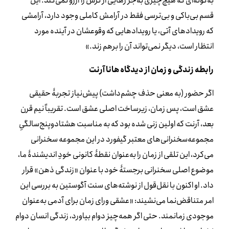
به‌گونه‌ای که هیچ‌چیزی به‌جز رهایی از ترس را آرزو نمی‌کند. این
قسم بی‌باکی و بی‌ترسی فقط در آرامش کاملی وجود دارد، آرامشی
که رویدادهای آتی، یا رویدادهایی که وقوعشان در آینده مورد
انتظار است، دیگر نمی‌تواند آن را برهم زند.»
رابطه زندگی و زمان از دیدگاه هانا آرنت
اگر حضور (به معنی حذف چشم‌داشت) پیش‌نیاز تجربۀ حقیقی
عشق است، پس زمان، زیرساخت اصلی عشق است. تقریباً نیم قرن
بعد، آرنت که اولین زنی شده بود که به مناسبت هشتادوپنج‌سالگیِ
مجموعه‌سخنرانی‌های معتبر گیفورد در این مجموعه سخنرانی
می‌کرد، این تلقی از زمان را به‌عنوان نقطۀ کانونی خودِ اندیشندۀ ما،
موضوع اصلی سخنرانی برجستۀ خود با عنوان «زندگی ذهن» قرار
داد. او اکنون با نقل‌قول از نوشته‌های سنت آگوستین به بررسی این
امر متناقض‌نما می‌نشیند: «عشقی ورای زمان برای آدمی به‌عنوان
موجودی زمانمند. حتی اگر همه‌چیز دوام بیاورد، زندگی انسان دوام