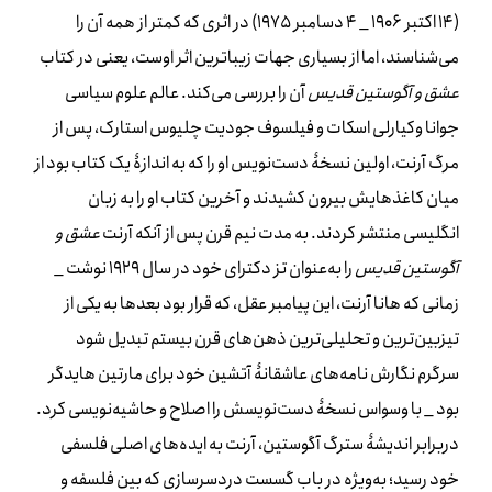
(14 اکتبر 1906 _ 4 دسامبر 1975) در اثری که کمتر از همه آن را
می‌شناسند، اما از بسیاری جهات زیباترین اثر اوست، یعنی در کتاب
عشق و آگوستین
قدیس
آن را بررسی می‌کند. عالم علوم سیاسی
جوانا وکیارلی اسکات و فیلسوف جودیت چلیوس استارک، پس از
مرگ آرنت، اولین نسخۀ دست‌نویس او را که به اندازۀ یک کتاب بود از
میان کاغذهایش بیرون کشیدند و آخرین کتاب او را به زبان
انگلیسی منتشر کردند. به مدت نیم قرن پس از آنکه آرنت
عشق و
آگوستین قدیس
را به‌عنوان تز دکترای خود در سال 1929 نوشت‌
_
زمانی که هانا آرنت، این پیامبر عقل، که قرار بود بعدها به یکی از
تیزبین‌ترین و تحلیلی‌ترین ذهن‌های قرن بیستم تبدیل شود
سرگرم نگارش نامه‌های عاشقانۀ آتشین خود برای مارتین هایدگر
بود‌
_
با وسواس نسخۀ دست‌نویسش را اصلاح و حاشیه‌نویسی کرد.
دربرابر اندیشۀ سترگ آگوستین، آرنت به ایده‌های اصلی فلسفی
خود رسید؛ به‌ویژه در باب گسست دردسرسازی که بین فلسفه و